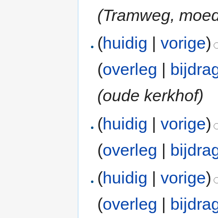
(Tramweg, moed
(
huidig
|
vorige
)
(
overleg
|
bijdra
(oude kerkhof)
(
huidig
|
vorige
)
(
overleg
|
bijdra
(
huidig
|
vorige
)
(
overleg
|
bijdra