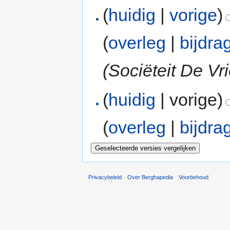
(
huidig
|
vorige
)
(
overleg
|
bijdra
(Sociëteit De V
(
huidig
| vorige)
(
overleg
|
bijdra
Privacybeleid
Over Berghapedia
Voorbehoud