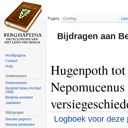
Pagina
Overleg
Lez
Bijdragen aan B
Hoofdpagina
Contact
Hugenpoth tot
Hulp
Onderwerpen
Nepomucenus 
Onderwerpen
Barghief Index (Archief
HKB)
versiegeschied
Berghse woorden
Jaartallen
Wijzigingen
Logboek voor deze 
Nieuwe pagina's
Nieuwe bestanden
Ga naar:
navigatie
,
zoeken