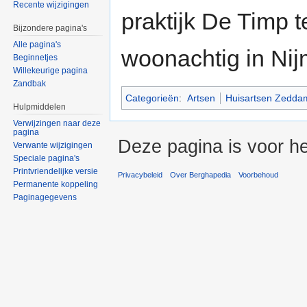
Recente wijzigingen
praktijk De Timp 
Bijzondere pagina's
Alle pagina's
woonachtig in Ni
Beginnetjes
Willekeurige pagina
Zandbak
Categorieën
:
Artsen
Huisartsen Zedda
Hulpmiddelen
Verwijzingen naar deze
pagina
Deze pagina is voor he
Verwante wijzigingen
Speciale pagina's
Printvriendelijke versie
Privacybeleid
Over Berghapedia
Voorbehoud
Permanente koppeling
Paginagegevens