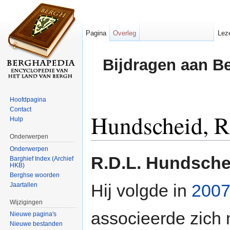
Pagina
Overleg
Lez
Bijdragen aan B
Hoofdpagina
Contact
Hundscheid, R
Hulp
Onderwerpen
Ga naar:
navigatie
,
zoeken
Onderwerpen
R.D.L. Hundsche
Barghief Index (Archief
HKB)
Berghse woorden
Hij volgde in
200
Jaartallen
Wijzigingen
associeerde zich
Nieuwe pagina's
Nieuwe bestanden