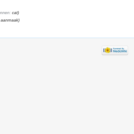
onnen:
cat
)
le aanmaak)