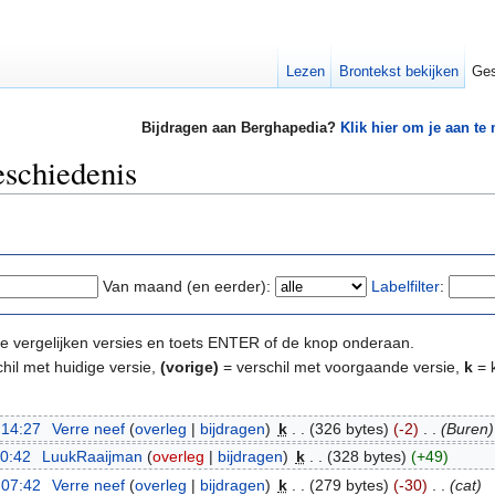
Lezen
Brontekst bekijken
Ges
Bijdragen aan Berghapedia?
Klik hier om je aan te
eschiedenis
Van maand (en eerder):
Labelfilter
:
e te vergelijken versies en toets ENTER of de knop onderaan.
hil met huidige versie,
(vorige)
= verschil met voorgaande versie,
k
= k
 14:27
‎
Verre neef
(
overleg
|
bijdragen
)
‎
k
. .
(326 bytes)
(-2)
‎
. .
(Buren)
20:42
‎
LuukRaaijman
(
overleg
|
bijdragen
)
‎
k
. .
(328 bytes)
(+49)
 07:42
‎
Verre neef
(
overleg
|
bijdragen
)
‎
k
. .
(279 bytes)
(-30)
‎
. .
(cat)