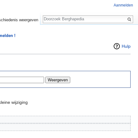
Aanmelden
Zoeken
chiedenis weergeven
 melden !
Hulp
leine wijziging