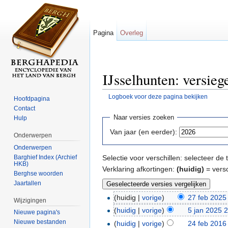
Pagina
Overleg
IJsselhunten: versieg
Logboek voor deze pagina bekijken
Hoofdpagina
Ga naar:
navigatie
,
zoeken
Contact
Naar versies zoeken
Hulp
Van jaar (en eerder):
Onderwerpen
Onderwerpen
Barghief Index (Archief
Selectie voor verschillen: selecteer d
HKB)
Verklaring afkortingen:
(huidig)
= versc
Berghse woorden
Jaartallen
(huidig |
vorige
)
27 feb 2025
Wijzigingen
(
huidig
|
vorige
)
5 jan 2025 
Nieuwe pagina's
Nieuwe bestanden
(
huidig
|
vorige
)
24 feb 2016