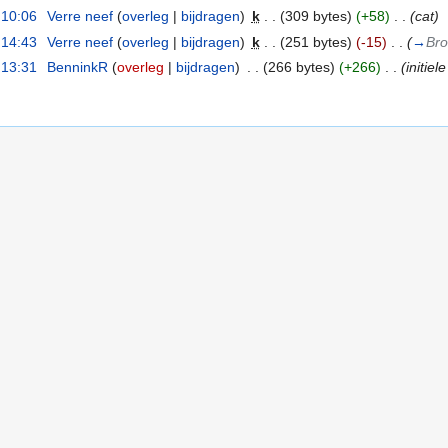
 10:06
‎
Verre neef
(
overleg
|
bijdragen
)
‎
k
. .
(309 bytes)
(+58)
‎
. .
(cat)
 14:43
‎
Verre neef
(
overleg
|
bijdragen
)
‎
k
. .
(251 bytes)
(-15)
‎
. .
(
→
Br
 13:31
‎
BenninkR
(
overleg
|
bijdragen
)
‎
. .
(266 bytes)
(+266)
‎
. .
(initie