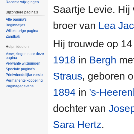
Recente wijzigingen
Saartje Levie. Hi
Bijzondere pagina's
Alle pagina's
broer van
Lea Ja
Beginnetjes
Willekeurige pagina
Zandbak
Hij trouwde op 14
Hulpmiddelen
Verwijzingen naar deze
1918
in
Bergh
me
pagina
Verwante wijzigingen
Speciale pagina's
Straus
, geboren o
Printvriendelijke versie
Permanente koppeling
Paginagegevens
1894
in
's-Heeren
dochter van
Josep
Sara Hertz
.