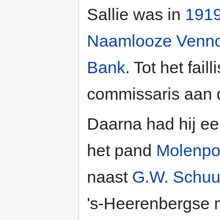
Sallie was in
191
Naamlooze Venno
Bank
. Tot het fai
commissaris aan 
Daarna had hij ee
het pand
Molenpoo
naast
G.W. Schu
's-Heerenbergse 