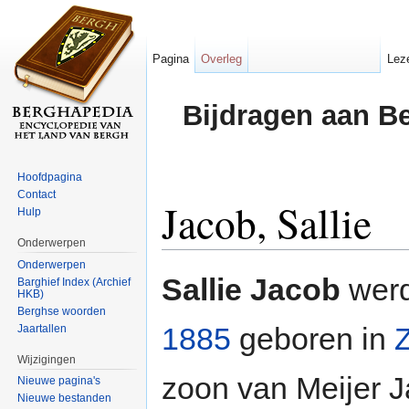
Pagina
Overleg
Lez
Bijdragen aan B
Hoofdpagina
Contact
Jacob, Sallie
Hulp
Onderwerpen
Ga naar:
navigatie
,
zoeken
Onderwerpen
Sallie Jacob
werd
Barghief Index (Archief
HKB)
Berghse woorden
1885
geboren in
Jaartallen
Wijzigingen
zoon van Meijer 
Nieuwe pagina's
Nieuwe bestanden