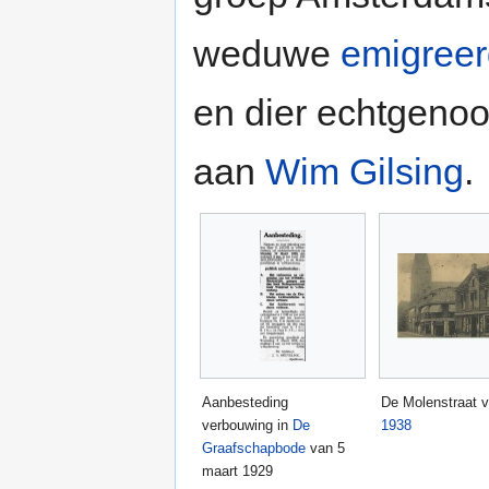
weduwe
emigree
en dier echtgenoot
aan
Wim Gilsing
.
Aanbesteding
De Molenstraat v
verbouwing in
De
1938
Graafschapbode
van 5
maart 1929