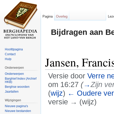
Pagina
Overleg
Lez
Bijdragen aan B
Hoofdpagina
Contact
Jansen, Franc
Hulp
Onderwerpen
Versie door
Verre n
Onderwerpen
Barghief Index (Archief
HKB)
om 16:27
(
→
Zijn ve
Berghse woorden
(
wijz
)
← Oudere ver
Jaartallen
versie → (wijz)
Wijzigingen
Nieuwe pagina's
Ga naar:
navigatie
,
zoeken
Nieuwe bestanden