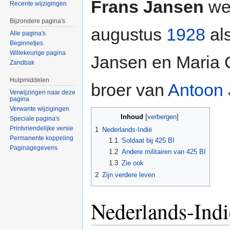
Frans Jansen
we
Recente wijzigingen
Bijzondere pagina's
augustus
1928
al
Alle pagina's
Beginnetjes
Willekeurige pagina
Jansen en Maria C
Zandbak
Hulpmiddelen
broer van
Antoon
Verwijzingen naar deze
pagina
Verwante wijzigingen
Inhoud
[
verbergen
]
Speciale pagina's
Printvriendelijke versie
1
Nederlands-Indië
Permanente koppeling
1.1
Soldaat bij 425 BI
Paginagegevens
1.2
Andere militairen van 425 BI
1.3
Zie ook
2
Zijn verdere leven
Nederlands-Indi