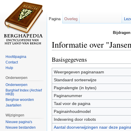
Pagina
Overleg
Lez
Bijdragen
Informatie over "Janse
Ga naar:
navigatie
,
zoeken
Hoofdpagina
Basisgegevens
Contact
Hulp
Weergegeven paginanaam
Onderwerpen
Standaard sorteerwijze
Onderwerpen
Paginalengte (in bytes)
Barghief Index (Archief
HKB)
Paginanummer
Berghse woorden
Taal voor de pagina
Jaartallen
Paginainhoudmodel
Wijzigingen
Indexering door robots
Nieuwe pagina's
Aantal doorverwijzingen naar deze pagin
Nieuwe bestanden