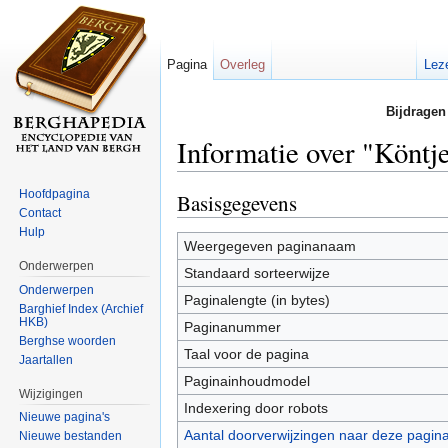
Pagina
Overleg
Lez
Bijdragen
Informatie over "Köntj
Ga naar:
navigatie
,
zoeken
Hoofdpagina
Basisgegevens
Contact
Hulp
Weergegeven paginanaam
Onderwerpen
Standaard sorteerwijze
Onderwerpen
Paginalengte (in bytes)
Barghief Index (Archief
HKB)
Paginanummer
Berghse woorden
Taal voor de pagina
Jaartallen
Paginainhoudmodel
Wijzigingen
Indexering door robots
Nieuwe pagina's
Aantal doorverwijzingen naar deze pagin
Nieuwe bestanden