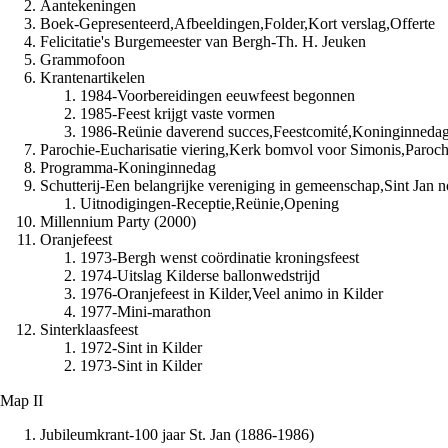
Aantekeningen
Boek-Gepresenteerd,Afbeeldingen,Folder,Kort verslag,Offerte
Felicitatie's Burgemeester van Bergh-Th. H. Jeuken
Grammofoon
Krantenartikelen
1984-Voorbereidingen eeuwfeest begonnen
1985-Feest krijgt vaste vormen
1986-Reünie daverend succes,Feestcomité,Koninginnedag e
Parochie-Eucharisatie viering,Kerk bomvol voor Simonis,Paroc
Programma-Koninginnedag
Schutterij-Een belangrijke vereniging in gemeenschap,Sint Jan no
Uitnodigingen-Receptie,Reünie,Opening
Millennium Party (2000)
Oranjefeest
1973-Bergh wenst coördinatie kroningsfeest
1974-Uitslag Kilderse ballonwedstrijd
1976-Oranjefeest in Kilder,Veel animo in Kilder
1977-Mini-marathon
Sinterklaasfeest
1972-Sint in Kilder
1973-Sint in Kilder
Map II
Jubileumkrant-100 jaar St. Jan (1886-1986)