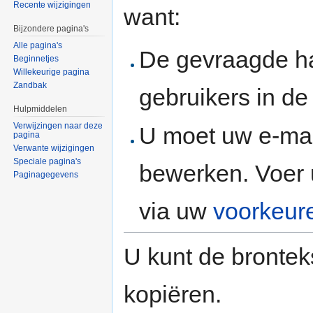
Recente wijzigingen
want:
Bijzondere pagina's
Alle pagina's
De gevraagde h
Beginnetjes
Willekeurige pagina
Zandbak
gebruikers in d
Hulpmiddelen
Verwijzingen naar deze
U moet uw e-mai
pagina
Verwante wijzigingen
Speciale pagina's
bewerken. Voer 
Paginagegevens
via uw
voorkeur
U kunt de brontek
kopiëren.