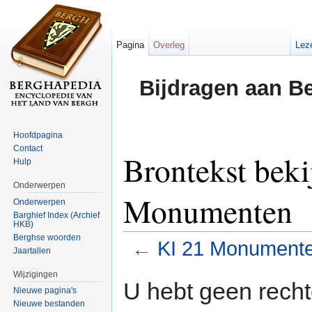
Pagina
Overleg
Lez
Bijdragen aan B
Hoofdpagina
Contact
Brontekst beki
Hulp
Onderwerpen
Monumenten
Onderwerpen
Barghief Index (Archief
HKB)
Berghse woorden
←
KI 21 Monument
Jaartallen
Ga naar:
navigatie
,
zoeken
Wijzigingen
U hebt geen rech
Nieuwe pagina's
Nieuwe bestanden