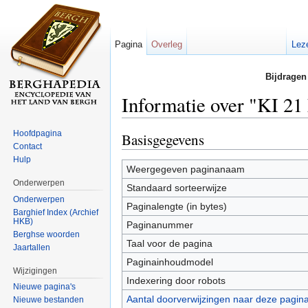
Pagina
Overleg
Lez
Bijdragen
Informatie over "KI 2
Ga naar:
navigatie
,
zoeken
Hoofdpagina
Basisgegevens
Contact
Hulp
Weergegeven paginanaam
Onderwerpen
Standaard sorteerwijze
Onderwerpen
Paginalengte (in bytes)
Barghief Index (Archief
HKB)
Paginanummer
Berghse woorden
Taal voor de pagina
Jaartallen
Paginainhoudmodel
Wijzigingen
Indexering door robots
Nieuwe pagina's
Aantal doorverwijzingen naar deze pagin
Nieuwe bestanden