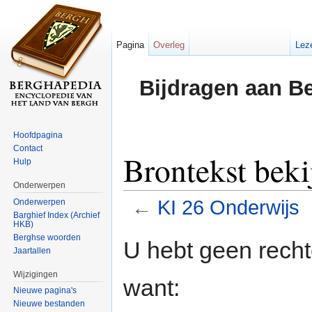
Pagina
Overleg
Lez
Bijdragen aan B
Hoofdpagina
Contact
Brontekst bek
Hulp
Onderwerpen
←
KI 26 Onderwijs
Onderwerpen
Barghief Index (Archief
HKB)
Ga naar:
navigatie
,
zoeken
Berghse woorden
U hebt geen rech
Jaartallen
Wijzigingen
want:
Nieuwe pagina's
Nieuwe bestanden