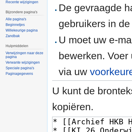
Recente wijzigingen
De gevraagde h
Bijzondere pagina's
Alle pagina's
gebruikers in d
Beginnetjes
Willekeurige pagina
Zandbak
U moet uw e-mai
Hulpmiddelen
bewerken. Voer 
Verwijzingen naar deze
pagina
Verwante wijzigingen
via uw
voorkeur
Speciale pagina's
Paginagegevens
U kunt de brontek
kopiëren.