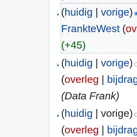
(
huidig
|
vorige
)
FrankteWest
(
ov
(+45)
(
huidig
|
vorige
)
(
overleg
|
bijdra
(Data Frank)
(
huidig
| vorige)
(
overleg
|
bijdra