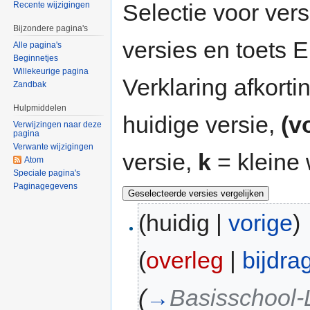
Selectie voor vers
Recente wijzigingen
Bijzondere pagina's
versies en toets
Alle pagina's
Beginnetjes
Willekeurige pagina
Verklaring afkort
Zandbak
Hulpmiddelen
huidige versie,
(v
Verwijzingen naar deze
pagina
Verwante wijzigingen
versie,
k
= kleine 
Atom
Speciale pagina's
Paginagegevens
(huidig |
vorige
)
(
overleg
|
bijdra
(
→
Basisschool-