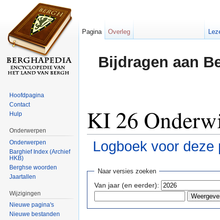
Pagina
Overleg
Lez
Bijdragen aan B
Hoofdpagina
Contact
KI 26 Onderwij
Hulp
Onderwerpen
Logboek voor deze 
Onderwerpen
Barghief Index (Archief
HKB)
Ga naar:
navigatie
,
zoeken
Berghse woorden
Naar versies zoeken
Jaartallen
Van jaar (en eerder):
Wijzigingen
Nieuwe pagina's
Nieuwe bestanden