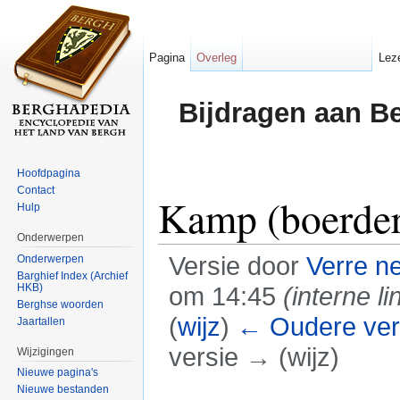
Pagina
Overleg
Lez
Bijdragen aan B
Hoofdpagina
Contact
Kamp (boerder
Hulp
Onderwerpen
Versie door
Verre n
Onderwerpen
Barghief Index (Archief
HKB)
om 14:45
(interne li
Berghse woorden
(
wijz
)
← Oudere ver
Jaartallen
versie → (wijz)
Wijzigingen
Nieuwe pagina's
Ga naar:
navigatie
,
zoeken
Nieuwe bestanden