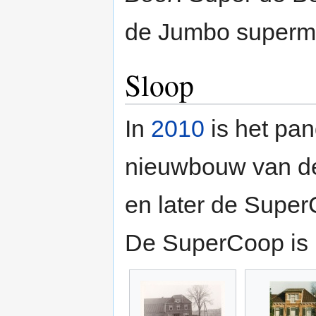
de Jumbo superma
Sloop
In
2010
is het pa
nieuwbouw van d
en later de Supe
De SuperCoop is 