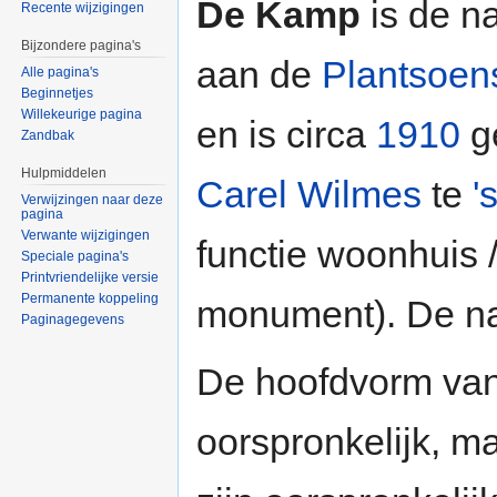
De Kamp
is de n
Recente wijzigingen
Bijzondere pagina's
aan de
Plantsoen
Alle pagina's
Beginnetjes
Willekeurige pagina
en is circa
1910
g
Zandbak
Hulpmiddelen
Carel Wilmes
te
'
Verwijzingen naar deze
pagina
Verwante wijzigingen
functie woonhuis 
Speciale pagina's
Printvriendelijke versie
Permanente koppeling
monument). De na
Paginagegevens
De hoofdvorm va
oorspronkelijk, m