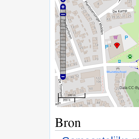
Data CC-B
100 m
200 ft
Bron