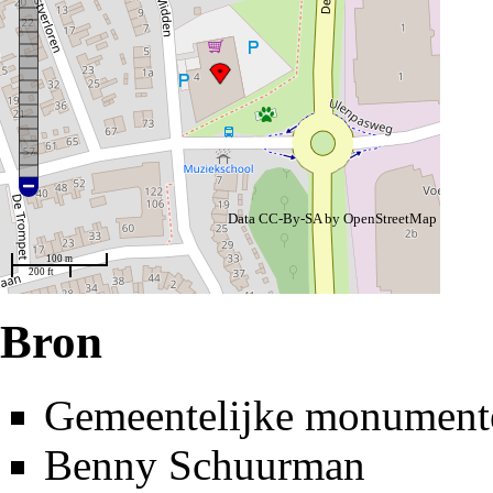
Data CC-By-SA by
OpenStreetMap
100 m
200 ft
Bron
Gemeentelijke monumente
Benny Schuurman