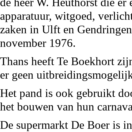
de heer W. Heuthorst die er e
apparatuur, witgoed, verlicht
zaken in
Ulft
en
Gendringen
november
1976
.
Thans heeft Te Boekhort zi
er geen uitbreidingsmogelij
Het pand is ook gebruikt do
het bouwen van hun carnav
De supermarkt De Boer is i