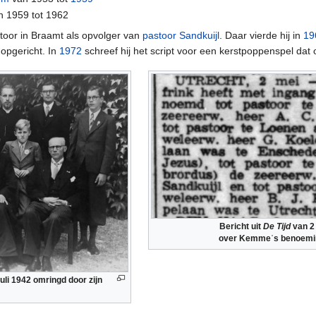
an 1959 tot 1962
oor in Braamt als opvolger van
pastoor Sandkuijl
. Daar vierde hij in
19
opgericht. In
1972
schreef hij het script voor een kerstpoppenspel dat 
Bericht uit
De Tijd
van 2
over Kemmeˈs benoemin
uli 1942 omringd door zijn