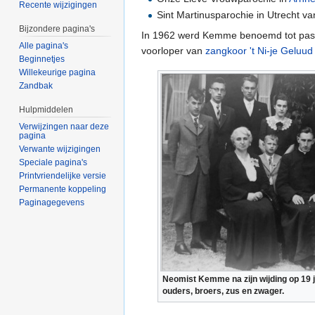
Recente wijzigingen
Sint Martinusparochie in Utrecht v
Bijzondere pagina's
In 1962 werd Kemme benoemd tot past
Alle pagina's
voorloper van
zangkoor
't Ni-je Geluud
Beginnetjes
Willekeurige pagina
Zandbak
Hulpmiddelen
Verwijzingen naar deze
pagina
Verwante wijzigingen
Speciale pagina's
Printvriendelijke versie
Permanente koppeling
Paginagegevens
Neomist Kemme na zijn wijding op 19 j
ouders, broers, zus en zwager.