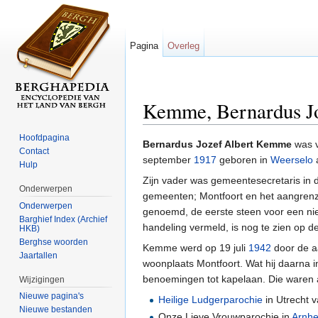
Pagina
Overleg
Kemme, Bernardus Jo
Ga naar:
navigatie
,
zoeken
Hoofdpagina
Bernardus Jozef Albert Kemme
was 
Contact
september
1917
geboren in
Weerselo
Hulp
Zijn vader was gemeentesecretaris in
Onderwerpen
gemeenten; Montfoort en het aangrenze
Onderwerpen
genoemd, de eerste steen voor een nie
Barghief Index (Archief
handeling vermeld, is nog te zien op de
HKB)
Berghse woorden
Kemme werd op 19 juli
1942
door de aa
Jaartallen
woonplaats Montfoort. Wat hij daarna i
benoemingen tot kapelaan. Die waren a
Wijzigingen
Nieuwe pagina's
Heilige Ludgerparochie
in Utrecht 
Nieuwe bestanden
Onze Lieve Vrouwparochie in
Arnh