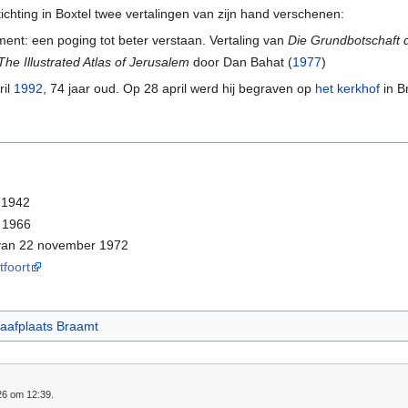
stichting in Boxtel twee vertalingen van zijn hand verschenen:
nt: een poging tot beter verstaan. Vertaling van
Die Grundbotschaft 
The Illustrated Atlas of Jerusalem
door Dan Bahat (
1977
)
ril
1992
, 74 jaar oud. Op 28 april werd hij begraven op
het kerkhof
in B
i 1942
 1966
an 22 november 1972
tfoort
aafplaats Braamt
26 om 12:39.