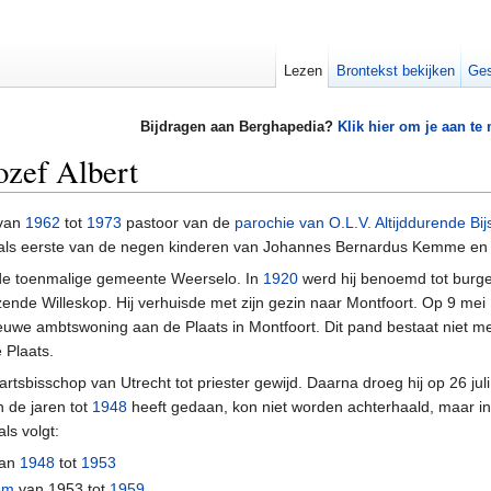
Lezen
Brontekst bekijken
Ges
Bijdragen aan Berghapedia?
Klik hier om je aan te
zef Albert
van
1962
tot
1973
pastoor van de
parochie van O.L.V. Altijddurende Bij
als eerste van de negen kinderen van Johannes Bernardus Kemme en
 de toenmalige gemeente Weerselo. In
1920
werd hij benoemd tot burg
nde Willeskop. Hij verhuisde met zijn gezin naar Montfoort. Op 9 mei
uwe ambtswoning aan de Plaats in Montfoort. Dit pand bestaat niet m
 Plaats.
rtsbisschop van Utrecht tot priester gewijd. Daarna droeg hij op 26 juli z
n de jaren tot
1948
heeft gedaan, kon niet worden achterhaald, maar in d
ls volgt:
van
1948
tot
1953
em
van 1953 tot
1959