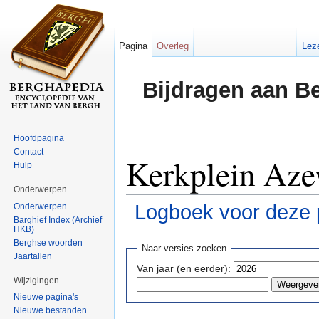
Pagina
Overleg
Lez
Bijdragen aan B
Hoofdpagina
Contact
Kerkplein Azew
Hulp
Onderwerpen
Logboek voor deze 
Onderwerpen
Barghief Index (Archief
HKB)
Ga naar:
navigatie
,
zoeken
Berghse woorden
Naar versies zoeken
Jaartallen
Van jaar (en eerder):
Wijzigingen
Nieuwe pagina's
Nieuwe bestanden