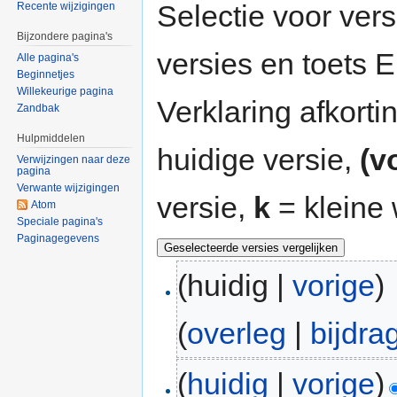
Selectie voor vers
Recente wijzigingen
Bijzondere pagina's
versies en toets
Alle pagina's
Beginnetjes
Willekeurige pagina
Verklaring afkort
Zandbak
Hulpmiddelen
huidige versie,
(v
Verwijzingen naar deze
pagina
Verwante wijzigingen
versie,
k
= kleine 
Atom
Speciale pagina's
Paginagegevens
(huidig |
vorige
)
(
overleg
|
bijdra
(
huidig
|
vorige
)