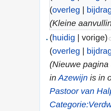
(
overleg
|
bijdra
(Kleine aanvulli
(
huidig
| vorige)
(
overleg
|
bijdra
(Nieuwe pagina a
in
Azewijn
is in 
Pastoor van Hal
Categorie:Verdw