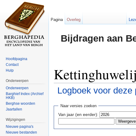
Pagina
Overleg
Lez
Bijdragen aan B
Hoofdpagina
Contact
Kettinghuwelij
Hulp
Onderwerpen
Logboek voor deze 
Onderwerpen
Barghief Index (Archief
HKB)
Ga naar:
navigatie
,
zoeken
Berghse woorden
Naar versies zoeken
Jaartallen
Van jaar (en eerder):
Wijzigingen
Nieuwe pagina's
Nieuwe bestanden