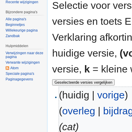
Selectie voor vers
Recente wijzigingen
Bijzondere pagina's
versies en toets
Alle pagina's
Beginnetjes
Willekeurige pagina
Verklaring afkort
Zandbak
Hulpmiddelen
huidige versie,
(v
Verwijzingen naar deze
pagina
Verwante wijzigingen
versie,
k
= kleine 
Atom
Speciale pagina's
Paginagegevens
(huidig |
vorige
)
(
overleg
|
bijdra
(cat)