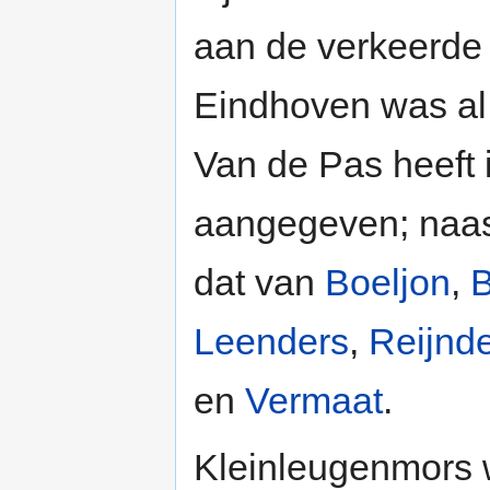
aan de verkeerde k
Eindhoven was al
Van de Pas heeft i
aangegeven; naas
dat van
Boeljon
,
B
Leenders
,
Reijnd
en
Vermaat
.
Kleinleugenmors 