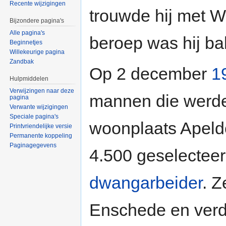
Recente wijzigingen
trouwde hij met W
Bijzondere pagina's
Alle pagina's
beroep was hij ba
Beginnetjes
Willekeurige pagina
Zandbak
Op 2 december
1
Hulpmiddelen
Verwijzingen naar deze
mannen die werden
pagina
Verwante wijzigingen
Speciale pagina's
woonplaats Apeld
Printvriendelijke versie
Permanente koppeling
Paginagegevens
4.500 geselecteer
dwangarbeider
. Z
Enschede en verd