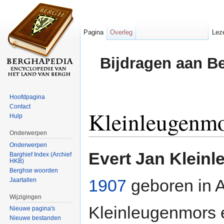
Pagina
Overleg
Lez
Bijdragen aan B
Hoofdpagina
Contact
Kleinleugenmo
Hulp
Onderwerpen
Ga naar:
navigatie
,
zoeken
Onderwerpen
Evert Jan Klein
Barghief Index (Archief
HKB)
Berghse woorden
1907
geboren in A
Jaartallen
Wijzigingen
Kleinleugenmors e
Nieuwe pagina's
Nieuwe bestanden