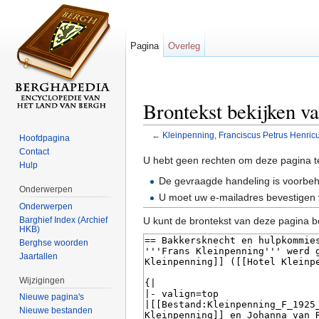
Pagina
Overleg
Brontekst bekijken v
←
Kleinpenning, Franciscus Petrus Henric
Hoofdpagina
Ga naar:
navigatie
,
zoeken
Contact
U hebt geen rechten om deze pagina t
Hulp
De gevraagde handeling is voorbe
Onderwerpen
U moet uw e-mailadres bevestigen 
Onderwerpen
Barghief Index (Archief
U kunt de brontekst van deze pagina b
HKB)
Berghse woorden
Jaartallen
Wijzigingen
Nieuwe pagina's
Nieuwe bestanden