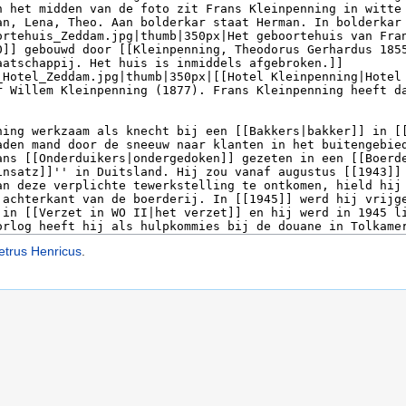
etrus Henricus
.