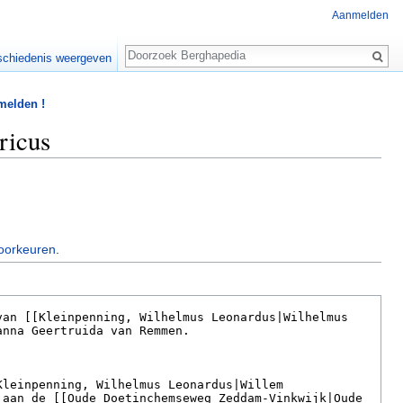
Aanmelden
Zoeken
chiedenis weergeven
 melden !
ricus
oorkeuren
.