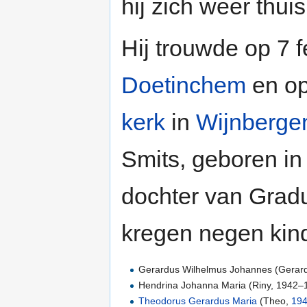
hij zich weer thui
Hij trouwde op 7 
Doetinchem
en op
kerk
in
Wijnberge
Smits, geboren i
dochter van Gradus
kregen negen kin
Gerardus Wilhelmus Johannes (Gerar
Hendrina Johanna Maria (Riny, 1942–
Theodorus Gerardus Maria
(Theo,
19