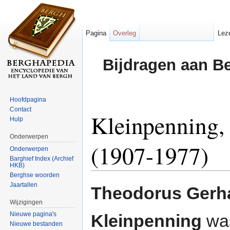
Pagina
Overleg
Lez
Bijdragen aan B
Hoofdpagina
Contact
Kleinpenning,
Hulp
Onderwerpen
(1907-1977)
Onderwerpen
Barghief Index (Archief
HKB)
Ga naar:
navigatie
,
zoeken
Berghse woorden
Jaartallen
Theodorus Gerh
Wijzigingen
Nieuwe pagina's
Kleinpenning
wa
Nieuwe bestanden