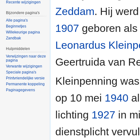
Recente wijzigingen
Zeddam
. Hij wer
Bijzondere pagina's
Alle pagina's
1907
geboren als
Beginnetjes
Willekeurige pagina
Zandbak
Leonardus Kleinp
Hulpmiddelen
Verwijzingen naar deze
Geertruida van 
pagina
Verwante wijzigingen
Speciale pagina's
Kleinpenning was
Printvriendelijke versie
Permanente koppeling
Paginagegevens
op 10 mei
1940
al
lichting
1927
in mi
dienstplicht vervu