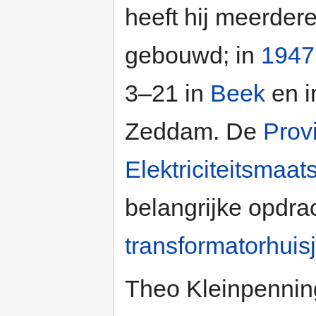
heeft hij meerder
gebouwd; in
1947
3–21 in
Beek
en i
Zeddam. De
Prov
Elektriciteitsmaat
belangrijke opdra
transformatorhuis
Theo Kleinpennin