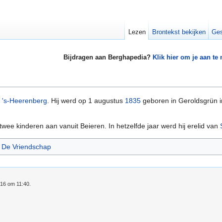
Lezen
Brontekst bekijken
Ges
Bijdragen aan Berghapedia?
Klik hier om je aan te
n
's-Heerenberg
. Hij werd op 1 augustus
1835
geboren in Geroldsgrün i
wee kinderen aan vanuit Beieren. In hetzelfde jaar werd hij erelid van
t De Vriendschap
016 om 11:40.