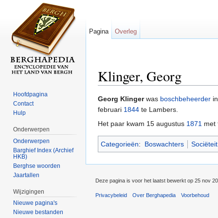
Pagina
Overleg
Klinger, Georg
Ga naar:
navigatie
,
zoeken
Hoofdpagina
Georg Klinger
was
boschbeheerder
i
Contact
februari
1844
te Lambers.
Hulp
Het paar kwam 15 augustus
1871
met t
Onderwerpen
Onderwerpen
Categorieën
:
Boswachters
Sociëtei
Barghief Index (Archief
HKB)
Berghse woorden
Jaartallen
Deze pagina is voor het laatst bewerkt op 25 nov 2
Wijzigingen
Privacybeleid
Over Berghapedia
Voorbehoud
Nieuwe pagina's
Nieuwe bestanden