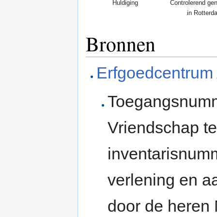
Huldiging
Controlerend ge
in Rotterd
Bronnen
Erfgoedcentrum
Toegangsnumme
Vriendschap te
inventarisnumm
verlening en a
door de heren