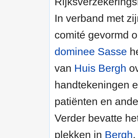
Rijksverzekering
In verband met zi
comité gevormd o
dominee
Sasse
he
van
Huis Bergh
ov
handtekeningen en
patiënten en ande
Verder bevatte he
plekken in
Bergh
.