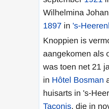
Wilhelmina Johan
1897
in
's-Heeren
Knoppien is vermo
aangekomen als 
was toen net 21 j
in
Hôtel Bosman
a
huisarts in 's-He
Taconis
, die in 