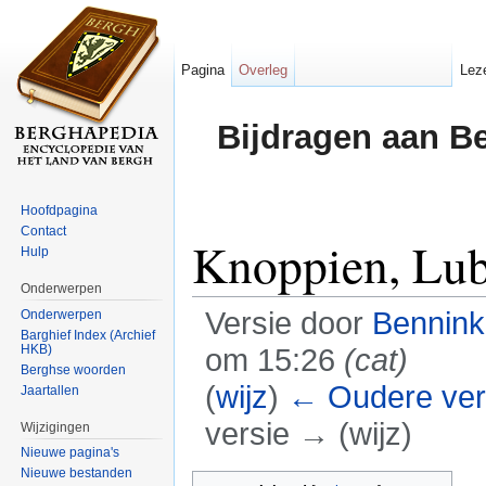
Pagina
Overleg
Lez
Bijdragen aan B
Hoofdpagina
Contact
Knoppien, Lub
Hulp
Onderwerpen
Versie door
Bennin
Onderwerpen
Barghief Index (Archief
HKB)
om 15:26
(cat)
Berghse woorden
(
wijz
)
← Oudere ver
Jaartallen
versie → (wijz)
Wijzigingen
Nieuwe pagina's
Ga naar:
navigatie
,
zoeken
Nieuwe bestanden