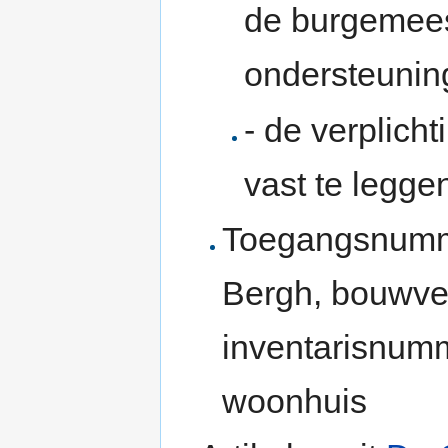
de burgemeest
ondersteuning
- de verplich
vast te legge
Toegangsnumm
Bergh, bouwve
inventarisnumm
woonhuis