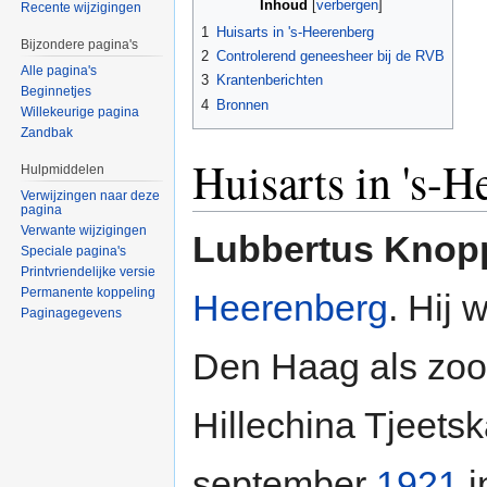
Inhoud
[
verbergen
]
Recente wijzigingen
1
Huisarts in 's-Heerenberg
Bijzondere pagina's
2
Controlerend geneesheer bij de RVB
Alle pagina's
3
Krantenberichten
Beginnetjes
4
Bronnen
Willekeurige pagina
Zandbak
Huisarts in 's-H
Hulpmiddelen
Verwijzingen naar deze
pagina
Verwante wijzigingen
Lubbertus Knop
Speciale pagina's
Printvriendelijke versie
Permanente koppeling
Heerenberg
. Hij
Paginagegevens
Den Haag als zoo
Hillechina Tjeets
september
1921
i