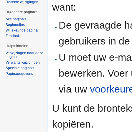
Recente wijzigingen
want:
Bijzondere pagina's
Alle pagina's
De gevraagde h
Beginnetjes
Willekeurige pagina
Zandbak
gebruikers in d
Hulpmiddelen
Verwijzingen naar deze
U moet uw e-mai
pagina
Verwante wijzigingen
Speciale pagina's
bewerken. Voer 
Paginagegevens
via uw
voorkeur
U kunt de brontek
kopiëren.