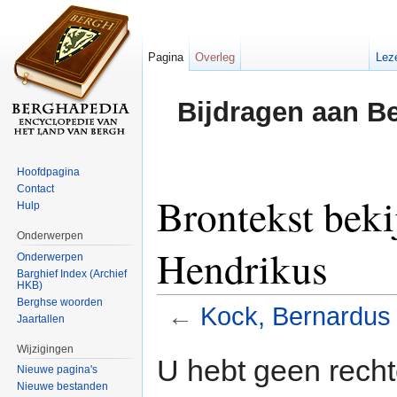
Pagina
Overleg
Lez
Bijdragen aan B
Hoofdpagina
Contact
Brontekst bek
Hulp
Onderwerpen
Hendrikus
Onderwerpen
Barghief Index (Archief
HKB)
Berghse woorden
←
Kock, Bernardus
Jaartallen
Ga naar:
navigatie
,
zoeken
Wijzigingen
U hebt geen rech
Nieuwe pagina's
Nieuwe bestanden