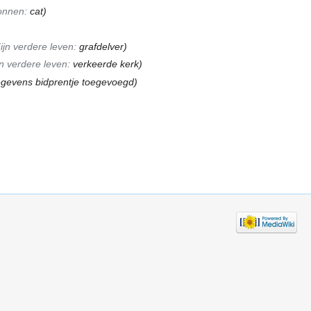
onnen:
cat
)
ijn verdere leven:
grafdelver
)
jn verdere leven:
verkeerde kerk
)
egevens bidprentje toegevoegd)