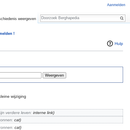
Aanmelden
Zoeken
chiedenis weergeven
 melden !
Hulp
leine wijziging
ijn verdere leven:
interne link
)
ronnen:
cat
)
ronnen:
cat
)