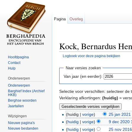
Pagina
Overleg
Kock, Bernardus Hend
Logboek voor deze pagina bekijken
Hoofdpagina
Ga naar:
navigatie
,
zoeken
Contact
Naar versies zoeken
Hulp
Van jaar (en eerder):
Onderwerpen
Onderwerpen
Barghief Index (Archief
Selectie voor verschillen: selecteer d
HKB)
Verklaring afkortingen:
(huidig)
= versc
Berghse woorden
Jaartallen
(huidig |
vorige
)
25 jan 2021
Wijzigingen
(
huidig
|
vorige
)
9 dec 2020 
Nieuwe pagina's
Nieuwe bestanden
(
huidig
|
vorige
)
25 nov 2016