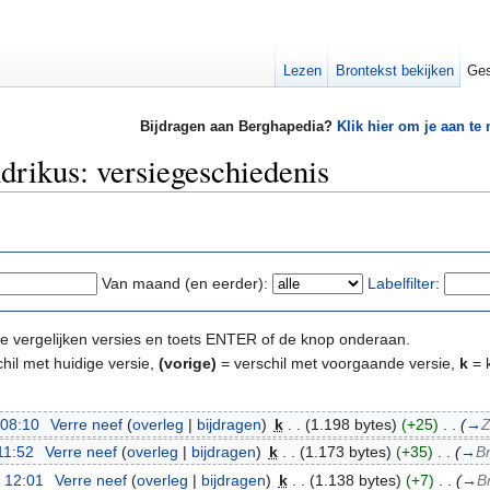
Lezen
Brontekst bekijken
Ges
Bijdragen aan Berghapedia?
Klik hier om je aan te
rikus: versiegeschiedenis
Van maand (en eerder):
Labelfilter
:
e te vergelijken versies en toets ENTER of de knop onderaan.
hil met huidige versie,
(vorige)
= verschil met voorgaande versie,
k
= k
 08:10
‎
Verre neef
(
overleg
|
bijdragen
)
‎
k
. .
(1.198 bytes)
(+25)
‎
. .
(
→
Z
11:52
‎
Verre neef
(
overleg
|
bijdragen
)
‎
k
. .
(1.173 bytes)
(+35)
‎
. .
(
→
B
 12:01
‎
Verre neef
(
overleg
|
bijdragen
)
‎
k
. .
(1.138 bytes)
(+7)
‎
. .
(
→
B