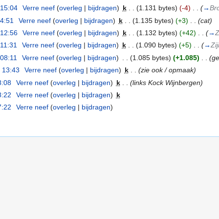
 15:04
‎
Verre neef
(
overleg
|
bijdragen
)
‎
k
. .
(1.131 bytes)
(-4)
‎
. .
(
→
Br
14:51
‎
Verre neef
(
overleg
|
bijdragen
)
‎
k
. .
(1.135 bytes)
(+3)
‎
. .
(cat)
 12:56
‎
Verre neef
(
overleg
|
bijdragen
)
‎
k
. .
(1.132 bytes)
(+42)
‎
. .
(
→
Z
 11:31
‎
Verre neef
(
overleg
|
bijdragen
)
‎
k
. .
(1.090 bytes)
(+5)
‎
. .
(
→
Zi
 08:11
‎
Verre neef
(
overleg
|
bijdragen
)
‎
. .
(1.085 bytes)
(+1.085)
‎
. .
(g
 13:43
‎
Verre neef
(
overleg
|
bijdragen
)
‎
k
. .
(zie ook / opmaak)
8:08
‎
Verre neef
(
overleg
|
bijdragen
)
‎
k
. .
(links Kock Wijnbergen)
8:22
‎
Verre neef
(
overleg
|
bijdragen
)
‎
k
7:22
‎
Verre neef
(
overleg
|
bijdragen
)