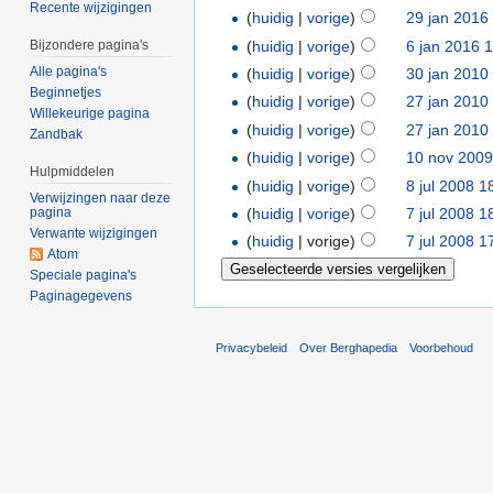
Recente wijzigingen
(
huidig
|
vorige
)
29 jan 2016
(
huidig
|
vorige
)
6 jan 2016 
Bijzondere pagina's
Alle pagina's
(
huidig
|
vorige
)
30 jan 2010
Beginnetjes
(
huidig
|
vorige
)
27 jan 2010
Willekeurige pagina
(
huidig
|
vorige
)
27 jan 2010
Zandbak
(
huidig
|
vorige
)
10 nov 2009
Hulpmiddelen
(
huidig
|
vorige
)
8 jul 2008 1
Verwijzingen naar deze
(
huidig
|
vorige
)
7 jul 2008 1
pagina
Verwante wijzigingen
(
huidig
| vorige)
7 jul 2008 1
Atom
Speciale pagina's
Paginagegevens
Privacybeleid
Over Berghapedia
Voorbehoud