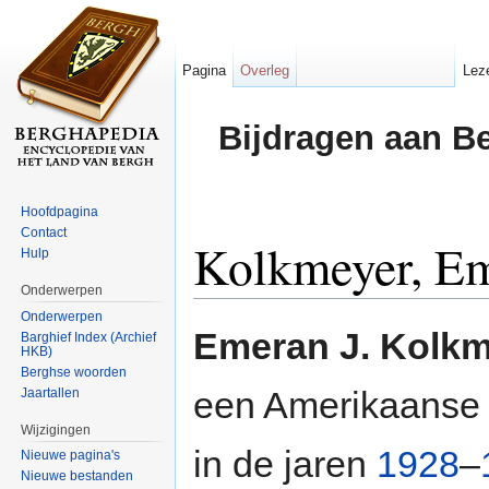
Pagina
Overleg
Lez
Bijdragen aan B
Hoofdpagina
Contact
Kolkmeyer, Em
Hulp
Onderwerpen
Ga naar:
navigatie
,
zoeken
Onderwerpen
Emeran J. Kolk
Barghief Index (Archief
HKB)
Berghse woorden
een Amerikaans
Jaartallen
Wijzigingen
in de jaren
1928
–
Nieuwe pagina's
Nieuwe bestanden