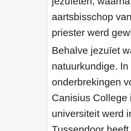
jezuïeten, waarna 
aartsbisschop van 
priester werd gewi
Behalve jezuïet 
natuurkundige. In
onderbrekingen v
Canisius College 
universiteit werd 
Tussendoor heeft 