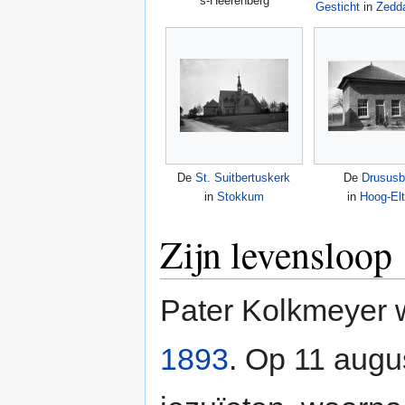
's-Heerenberg
Gesticht
in
Zedd
De
St. Suitbertuskerk
De
Drususb
in
Stokkum
in
Hoog-El
Zijn levensloop
Pater Kolkmeyer 
1893
. Op 11 aug