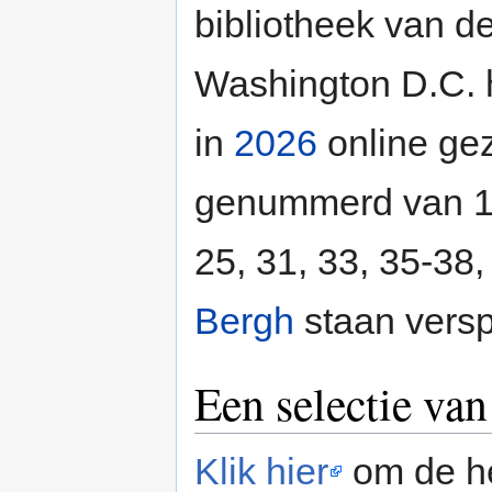
bibliotheek van d
Washington D.C. he
in
2026
online gez
genummerd van 1 t
25, 31, 33, 35-38,
Bergh
staan verspr
Een selectie van
Klik hier
om de he