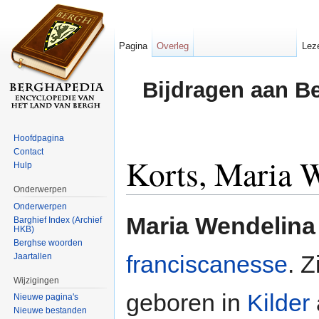
Pagina
Overleg
Lez
Bijdragen aan B
Hoofdpagina
Contact
Korts, Maria 
Hulp
Onderwerpen
Ga naar:
navigatie
,
zoeken
Onderwerpen
Maria Wendelina
Barghief Index (Archief
HKB)
Berghse woorden
franciscanesse
. 
Jaartallen
Wijzigingen
geboren in
Kilder
Nieuwe pagina's
Nieuwe bestanden