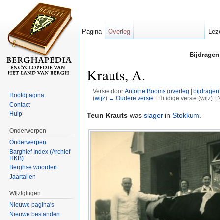
Pagina
Overleg
Lez
Bijdragen
Krauts, A.
Versie door
Antoine Booms
(
overleg
|
bijdragen
Hoofdpagina
(
wijz
)
← Oudere versie
| Huidige versie (wijz) |
Contact
Ga naar:
navigatie
,
zoeken
Hulp
Teun Krauts
was
slager
in
Stokkum
.
Onderwerpen
Onderwerpen
Barghief Index (Archief
HKB)
Berghse woorden
Jaartallen
Wijzigingen
Nieuwe pagina's
Nieuwe bestanden