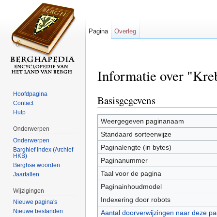
Pagina
Overleg
Informatie over "Kre
Ga naar:
navigatie
,
zoeken
Hoofdpagina
Basisgegevens
Contact
Hulp
Weergegeven paginanaam
Onderwerpen
Standaard sorteerwijze
Onderwerpen
Paginalengte (in bytes)
Barghief Index (Archief
HKB)
Paginanummer
Berghse woorden
Taal voor de pagina
Jaartallen
Paginainhoudmodel
Wijzigingen
Indexering door robots
Nieuwe pagina's
Nieuwe bestanden
Aantal doorverwijzingen naar deze pa