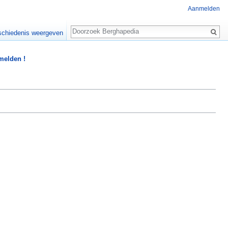
Aanmelden
Zoeken
chiedenis weergeven
 melden !