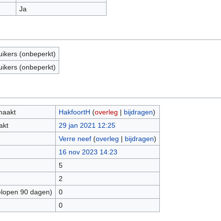
Ja
uikers (onbeperkt)
uikers (onbeperkt)
maakt
HakfoortH
(
overleg
|
bijdragen
)
akt
29 jan 2021 12:25
Verre neef
(
overleg
|
bijdragen
)
16 nov 2023 14:23
5
2
elopen 90 dagen)
0
0