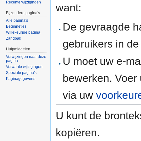
Recente wijzigingen
want:
Bijzondere pagina's
Alle pagina's
De gevraagde h
Beginnetjes
Willekeurige pagina
Zandbak
gebruikers in d
Hulpmiddelen
Verwijzingen naar deze
U moet uw e-mai
pagina
Verwante wijzigingen
Speciale pagina's
bewerken. Voer 
Paginagegevens
via uw
voorkeur
U kunt de brontek
kopiëren.