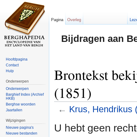
Pagina
Overleg
Lez
Bijdragen aan B
Hoofdpagina
Contact
Brontekst beki
Hulp
Onderwerpen
(1851)
Onderwerpen
Barghief Index (Archief
HKB)
Berghse woorden
←
Krus, Hendrikus 
Jaartallen
Ga naar:
navigatie
,
zoeken
Wijzigingen
U hebt geen rech
Nieuwe pagina's
Nieuwe bestanden