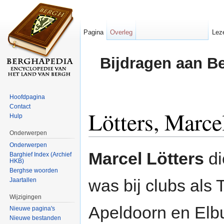
Pagina
Overleg
Lez
Bijdragen aan B
Hoofdpagina
Contact
Lötters, Marce
Hulp
Onderwerpen
Ga naar:
navigatie
,
zoeken
Onderwerpen
Marcel Lötters
di
Barghief Index (Archief
HKB)
Berghse woorden
was bij clubs als
Jaartallen
Wijzigingen
Apeldoorn en Elbu
Nieuwe pagina's
Nieuwe bestanden