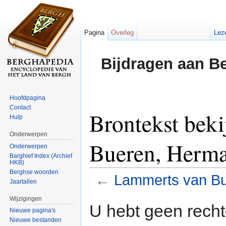
Pagina
Overleg
Lez
Bijdragen aan B
Hoofdpagina
Contact
Brontekst bek
Hulp
Onderwerpen
Bueren, Herma
Onderwerpen
Barghief Index (Archief
HKB)
Berghse woorden
←
Lammerts van Bu
Jaartallen
Ga naar:
navigatie
,
zoeken
Wijzigingen
U hebt geen rech
Nieuwe pagina's
Nieuwe bestanden