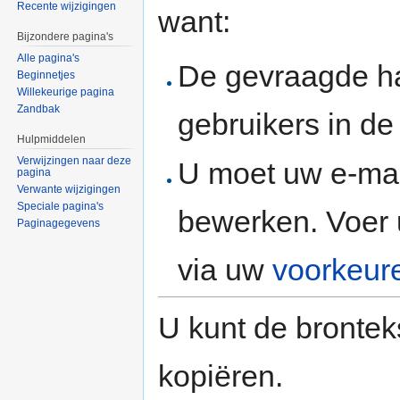
Recente wijzigingen
want:
Bijzondere pagina's
Alle pagina's
De gevraagde h
Beginnetjes
Willekeurige pagina
Zandbak
gebruikers in d
Hulpmiddelen
Verwijzingen naar deze
U moet uw e-mai
pagina
Verwante wijzigingen
Speciale pagina's
bewerken. Voer 
Paginagegevens
via uw
voorkeur
U kunt de brontek
kopiëren.