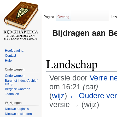
Pagina
Overleg
Lez
Bijdragen aan B
Hoofdpagina
Contact
Landschap
Hulp
Onderwerpen
Versie door
Verre n
Onderwerpen
Barghief Index (Archief
HKB)
om 16:21
(cat)
Berghse woorden
(
wijz
)
← Oudere ver
Jaartallen
versie → (wijz)
Wijzigingen
Nieuwe pagina's
Ga naar:
navigatie
,
zoeken
Nieuwe bestanden