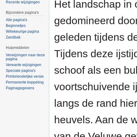
Het landschap in
Recente wijzigingen
Bijzondere pagina's
gedomineerd doo
Alle pagina's
Beginnetjes
Willekeurige pagina
geleden tijdens d
Zandbak
Hulpmiddelen
Tijdens deze ijsti
Verwijzingen naar deze
pagina
Verwante wijzigingen
schoof als een bul
Speciale pagina's
Printvriendelijke versie
Permanente koppeling
voortschuivende i
Paginagegevens
langs de rand hie
heuvels. Aan de w
van de Veluwe ge