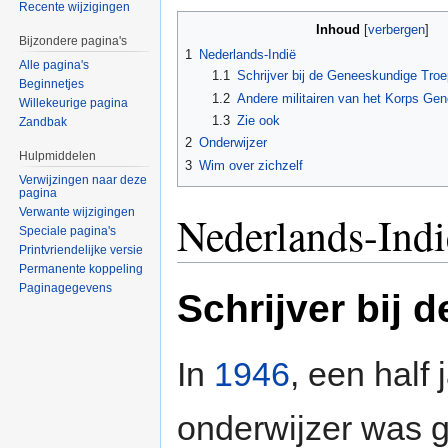
Recente wijzigingen
Inhoud
[
verbergen
]
Bijzondere pagina's
1
Nederlands-Indië
Alle pagina's
1.1
Schrijver bij de Geneeskundige Tro
Beginnetjes
1.2
Andere militairen van het Korps Ge
Willekeurige pagina
1.3
Zie ook
Zandbak
2
Onderwijzer
Hulpmiddelen
3
Wim over zichzelf
Verwijzingen naar deze
pagina
Verwante wijzigingen
Nederlands-Indi
Speciale pagina's
Printvriendelijke versie
Permanente koppeling
Paginagegevens
Schrijver bij
In
1946
, een half 
onderwijzer was g