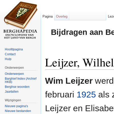
Pagina
Overleg
Lez
Bijdragen aan B
Hoofdpagina
Contact
Leijzer, Wilh
Hulp
Onderwerpen
Ga naar:
navigatie
,
zoeken
Onderwerpen
Wim Leijzer
werd
Barghief Index (Archief
HKB)
Berghse woorden
februari
1925
als 
Jaartallen
Wijzigingen
Leijzer en Elisab
Nieuwe pagina's
Nieuwe bestanden