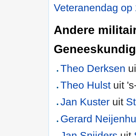
Veteranendag op 
Andere militai
Geneeskundig
Theo Derksen
u
Theo Hulst
uit '
Jan Kuster
uit
S
Gerard Neijenhu
Jan Snijders
uit