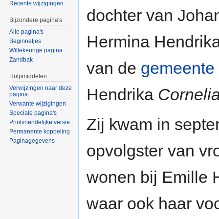
Recente wijzigingen
dochter van Johan
Bijzondere pagina's
Alle pagina's
Hermina Hendrika
Beginnetjes
Willekeurige pagina
Zandbak
van de
gemeente
Hulpmiddelen
Verwijzingen naar deze
Hendrika
Corneli
pagina
Verwante wijzigingen
Speciale pagina's
Zij kwam in sept
Printvriendelijke versie
Permanente koppeling
Paginagegevens
opvolgster van v
wonen bij Emille 
waar ook haar voo