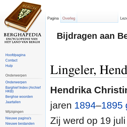
Pagina
Overleg
Lez
Bijdragen aan B
Hoofdpagina
Contact
Lingeler, Hend
Hulp
Onderwerpen
Ga naar:
navigatie
,
zoeken
Onderwerpen
Hendrika Christ
Barghief Index (Archief
HKB)
Berghse woorden
jaren
1894
–
1895
Jaartallen
Wijzigingen
Zij werd op 19 jul
Nieuwe pagina's
Nieuwe bestanden