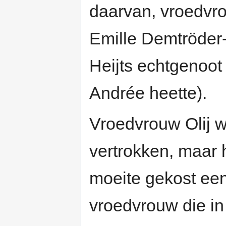
daarvan, vroedv
Emille Demtröder
Heijts echtgenoo
Andrée heette).
Vroedvrouw Olij w
vertrokken, maar
moeite gekost een
vroedvrouw die i