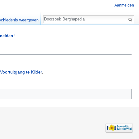
Aanmelden
Zoeken
chiedenis weergeven
 melden !
ortuitgang te Kilder
.