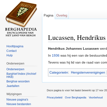
Pagina
Overleg
Lucassen, Hendrikus
Ga naar:
navigatie
,
zoeken
Hoofdpagina
Hendrikus Johannes Lucassen
werd
Contact
In
1936
was hij een van de bestuursle
Hulp
Tevens was hij lid van de raad van c
Onderwerpen
Onderwerpen
Categorieën
:
Hengstenverenigingen
Barghief Index (Archief
HKB)
Berghse woorden
Jaartallen
Deze pagina is voor het laatst bewerkt op 17 nov 2
Wijzigingen
Privacybeleid
Over Berghapedia
Voorbehoud
Nieuwe pagina's
Nieuwe bestanden