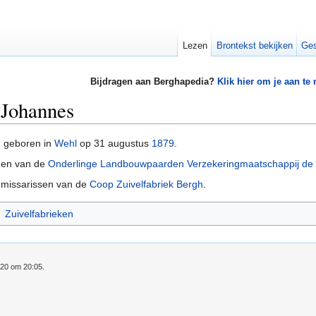
Lezen
Brontekst bekijken
Ges
Bijdragen aan Berghapedia?
Klik hier om je aan te
 Johannes
 geboren in
Wehl
op 31 augustus
1879
.
den van de
Onderlinge Landbouwpaarden Verzekeringmaatschappij de Vo
ommissarissen van de
Coop Zuivelfabriek Bergh
.
Zuivelfabrieken
020 om 20:05.