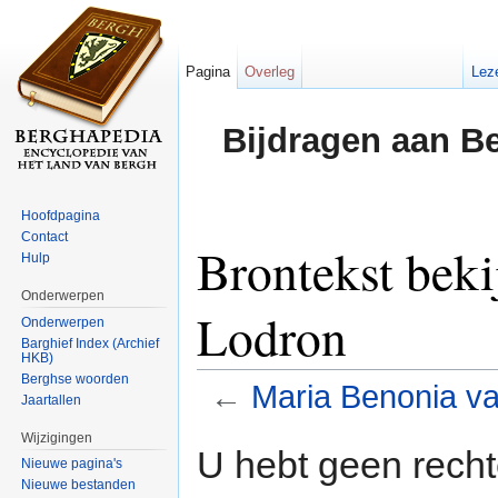
Pagina
Overleg
Lez
Bijdragen aan B
Hoofdpagina
Contact
Brontekst bek
Hulp
Onderwerpen
Lodron
Onderwerpen
Barghief Index (Archief
HKB)
Berghse woorden
←
Maria Benonia v
Jaartallen
Ga naar:
navigatie
,
zoeken
Wijzigingen
U hebt geen rech
Nieuwe pagina's
Nieuwe bestanden