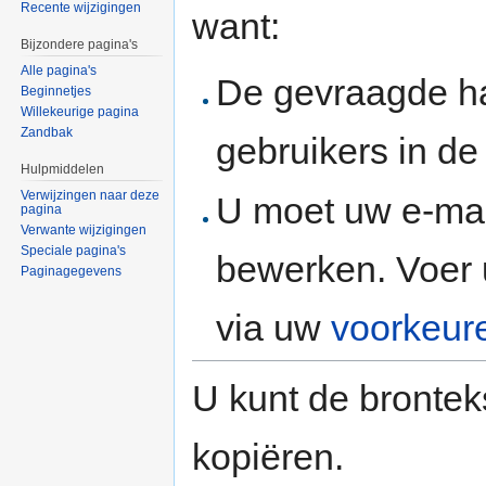
Recente wijzigingen
want:
Bijzondere pagina's
Alle pagina's
De gevraagde h
Beginnetjes
Willekeurige pagina
Zandbak
gebruikers in d
Hulpmiddelen
Verwijzingen naar deze
U moet uw e-mai
pagina
Verwante wijzigingen
Speciale pagina's
bewerken. Voer 
Paginagegevens
via uw
voorkeur
U kunt de brontek
kopiëren.