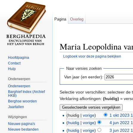
Pagina
Overleg
Maria Leopoldina van
Logboek voor deze pagina bekijken
Hoofdpagina
Ga naar:
navigatie
,
zoeken
Contact
Naar versies zoeken
Hulp
Van jaar (en eerder):
Onderwerpen
Onderwerpen
Barghief Index (Archief
Selectie voor verschillen: selecteer d
HKB)
Verklaring afkortingen:
(huidig)
= versc
Berghse woorden
Jaartallen
(huidig |
vorige
)
1 okt 2023 
Wijzigingen
(
huidig
|
vorige
)
4 jun 2022 
Nieuwe pagina's
Nieuwe bestanden
(
huidig
|
vorige
)
3 jun 2022 