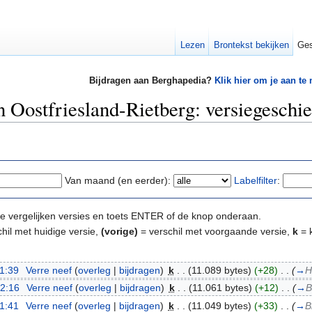
Lezen
Brontekst bekijken
Ges
Bijdragen aan Berghapedia?
Klik hier om je aan te
 Oostfriesland-Rietberg: versiegeschi
Van maand (en eerder):
Labelfilter
:
e te vergelijken versies en toets ENTER of de knop onderaan.
hil met huidige versie,
(vorige)
= verschil met voorgaande versie,
k
= k
11:39
‎
Verre neef
(
overleg
|
bijdragen
)
‎
k
. .
(11.089 bytes)
(+28)
‎
. .
(
→
H
12:16
‎
Verre neef
(
overleg
|
bijdragen
)
‎
k
. .
(11.061 bytes)
(+12)
‎
. .
(
→
B
11:41
‎
Verre neef
(
overleg
|
bijdragen
)
‎
k
. .
(11.049 bytes)
(+33)
‎
. .
(
→
B