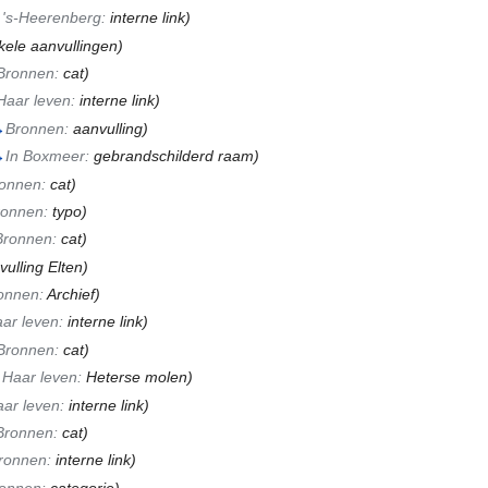
 's-Heerenberg:
interne link
)
kele aanvullingen)
Bronnen:
cat
)
Haar leven:
interne link
)
→
Bronnen:
aanvulling
)
→
In Boxmeer:
gebrandschilderd raam
)
onnen:
cat
)
ronnen:
typo
)
Bronnen:
cat
)
vulling Elten)
onnen:
Archief
)
ar leven:
interne link
)
Bronnen:
cat
)
→
Haar leven:
Heterse molen
)
ar leven:
interne link
)
Bronnen:
cat
)
ronnen:
interne link
)
onnen:
categorie
)