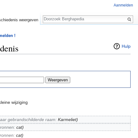
Aanmelden
Zoeken
chiedenis weergeven
 melden !
edenis
Hulp
leine wijziging
aar gebrandschilderde raam:
Karmeliet
)
ronnen:
cat
)
ronnen:
cat
)