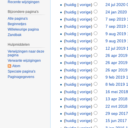
Recente wijzigingen
(
huidig
|
vorige
)
24 jul 2020 
(
huidig
|
vorige
)
24 jan 2020
Bijzondere pagina's
Alle pagina's
(
huidig
|
vorige
)
7 sep 2019 
Beginnetjes
(
huidig
|
vorige
)
7 sep 2019 
Willekeurige pagina
(
huidig
|
vorige
)
9 aug 2019 
Zandbak
(
huidig
|
vorige
)
9 aug 2019 
Hulpmiddelen
(
huidig
|
vorige
)
12 jul 2019 
Verwijzingen naar deze
(
huidig
|
vorige
)
26 apr 2019
pagina
Verwante wijzigingen
(
huidig
|
vorige
)
26 apr 2019
Atom
(
huidig
|
vorige
)
26 apr 2019
Speciale pagina's
Paginagegevens
(
huidig
|
vorige
)
9 feb 2019 
(
huidig
|
vorige
)
8 feb 2019 
(
huidig
|
vorige
)
16 mei 2018
(
huidig
|
vorige
)
13 apr 2018
(
huidig
|
vorige
)
22 mrt 2018
(
huidig
|
vorige
)
29 sep 2017
(
huidig
|
vorige
)
15 jun 2017
(
huidig
|
vorige
)
3 jan 2016 