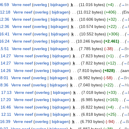
06:59
‎
Verre neef
(
overleg
|
bijdragen
)
‎
k
. .
(11.016 bytes)
(+4)
‎
. .
(
→
In
 12:18
‎
Verre neef
(
overleg
|
bijdragen
)
‎
. .
(11.012 bytes)
(+406)
‎
. .
(En
12:36
‎
Verre neef
(
overleg
|
bijdragen
)
‎
k
. .
(10.606 bytes)
(+32)
‎
. .
(
→
12:36
‎
Verre neef
(
overleg
|
bijdragen
)
‎
k
. .
(10.574 bytes)
(+22)
‎
. .
(
→
16:41
‎
Verre neef
(
overleg
|
bijdragen
)
‎
k
. .
(10.552 bytes)
(+306)
‎
. .
(
16:24
‎
Verre neef
(
overleg
|
bijdragen
)
‎
. .
(10.246 bytes)
(+2.461)
‎
. .
(
15:51
‎
Verre neef
(
overleg
|
bijdragen
)
‎
k
. .
(7.785 bytes)
(-38)
‎
. .
(
→
Br
 14:27
‎
Verre neef
(
overleg
|
bijdragen
)
‎
k
. .
(7.823 bytes)
(+1)
‎
. .
(
→
B
 14:27
‎
Verre neef
(
overleg
|
bijdragen
)
‎
k
. .
(7.822 bytes)
(+12)
‎
. .
(
→
 14:26
‎
Verre neef
(
overleg
|
bijdragen
)
‎
. .
(7.810 bytes)
(+828)
‎
. .
(aan
18:01
‎
Verre neef
(
overleg
|
bijdragen
)
‎
k
. .
(6.982 bytes)
(-58)
‎
. .
(
→
Br
18:36
‎
Verre neef
(
overleg
|
bijdragen
)
‎
k
. .
(7.040 bytes)
(+22)
‎
. .
(
→
Ha
 17:13
‎
Verre neef
(
overleg
|
bijdragen
)
‎
k
. .
(7.018 bytes)
(+33)
‎
. .
(
→
 17:20
‎
Verre neef
(
overleg
|
bijdragen
)
‎
k
. .
(6.985 bytes)
(+163)
‎
. .
(
 16:46
‎
Verre neef
(
overleg
|
bijdragen
)
‎
k
. .
(6.822 bytes)
(+4)
‎
. .
(
→
Ha
 12:11
‎
Verre neef
(
overleg
|
bijdragen
)
‎
k
. .
(6.818 bytes)
(+25)
‎
. .
(
→
 16:39
‎
Verre neef
(
overleg
|
bijdragen
)
‎
k
. .
(6.793 bytes)
(-94)
‎
. .
(
→
B
10:27
‎
Verre neef
(
overleg
|
bijdragen
)
‎
k
. .
(6.887 bytes)
(+38)
‎
. .
(
→
Br