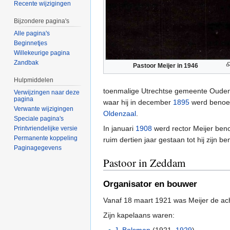
Recente wijzigingen
Bijzondere pagina's
Alle pagina's
Beginnetjes
Willekeurige pagina
Zandbak
Pastoor Meijer in 1946
Hulpmiddelen
toenmalige Utrechtse gemeente Oudenrij
Verwijzingen naar deze
pagina
waar hij in december
1895
werd benoem
Verwante wijzigingen
Oldenzaal
.
Speciale pagina's
In januari
1908
werd rector Meijer ben
Printvriendelijke versie
Permanente koppeling
ruim dertien jaar gestaan tot hij zijn 
Paginagegevens
Pastoor in Zeddam
Organisator en bouwer
Vanaf 18 maart 1921 was Meijer de ac
Zijn kapelaans waren: