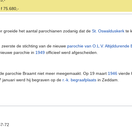
f 75.680,-
er groeide het aantal parochianen zodanig dat de
St. Oswalduskerk
te k
 zeerste de stichting van de nieuwe
parochie van O.L.V. Altijddurende 
nieuwe parochie in
1949
officieel werd afgescheiden.
an de parochie Braamt niet meer meegemaakt. Op 19 maart
1946
vierde 
17 januari werd hij begraven op de
r.-k. begraafplaats
in Zeddam.
 67-72