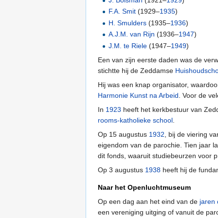
J. Bolsman
(1921–
1929
)
F.A. Smit
(1929–
1935
)
H. Smulders
(1935–
1936
)
A.J.M. van Rijn
(1936–
1947
)
J.M. te Riele
(1947–
1949
)
Een van zijn eerste daden was de ver
stichtte hij de Zeddamse
Huishoudscho
Hij was een knap organisator, waardoo
Harmonie Kunst na Arbeid
. Voor de vel
In
1923
heeft het kerkbestuur van Zed
rooms-katholieke school
.
Op 15 augustus
1932
, bij de viering v
eigendom van de parochie. Tien jaar late
dit fonds, waaruit studiebeurzen voor 
Op 3 augustus
1938
heeft hij de fund
Naar het Openluchtmuseum
Op een dag aan het eind van de
jaren 
een vereniging uitging of vanuit de pa