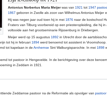
Antonius Norbertus Maria Meijer
was van
1921
tot
1947
pastoo
1867
geboren in Zwolle als zoon van Wilhelmus Antonius Meijer 
Hij was negen jaar oud toen hij in mei
1876
naar de kostschool Hu
Fraters van Tilburg voorbereid op een priesteropleiding, die hij i
voltooide aan het grootseminarie Rijssenburg in Driebergen.
Meijer werd op 15 augustus
1892
in Utrecht door de aartsbisschop
n tot hij in februari
1894
werd benoemd tot assistent in Vroomshoop. A
d tot kapelaan in de
Arnhemse
Sint Walburgisparochie. In mei
1898
w
oemd tot pastoor in Hengevelde. In de berichtgeving over deze benoem
benoeming in Zeddam in 1921.
httiende Zeddamse pastoor na de Reformatie als opvolger van
pastoor