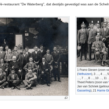
afé-restaurant "De Waterberg", dat destijds gevestigd was aan de Sch
1 Frans Giesen (zoon v
(
Vethuizen
), 3 …, 4 …, 
…, 7 …, 8 …, 10 …, 11 
Theet Peters (zoon van
Jan van Schriek (getro
Gasseling
), 21
Harrie G