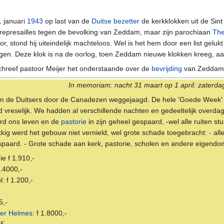
1 januari
1943
op last van de
Duitse bezetter
de kerkklokken uit de Sint
r represailles tegen de bevolking van Zeddam, maar zijn parochiaan
The
 stond hij uiteindelijk machteloos. Wel is het hem door een list gelukt
gen. Deze klok is na de oorlog, toen Zeddam nieuwe klokken kreeg, a
schreef pastoor Meijer het onderstaande over de
bevrijding
van Zeddam
In memoriam: nacht 31 maart op 1 april: zaterd
rden de Duitsers door de Canadezen weggejaagd. De hele 'Goede Wee
vreselijk. We hadden al verschillende nachten en gedeeltelijk overdag 
werd ons leven en de
pastorie
in zijn geheel gespaard, -wel alle ruiten st
kkig werd het gebouw niet vernield, wel grote schade toegebracht: - all
gespaard. - Grote schade aan kerk, pastorie, scholen en andere eigend
ie f 1.910,-
6.4000,-
: f 1.200,-
5,-
er Helmes
: f 1.8000,-
5,-