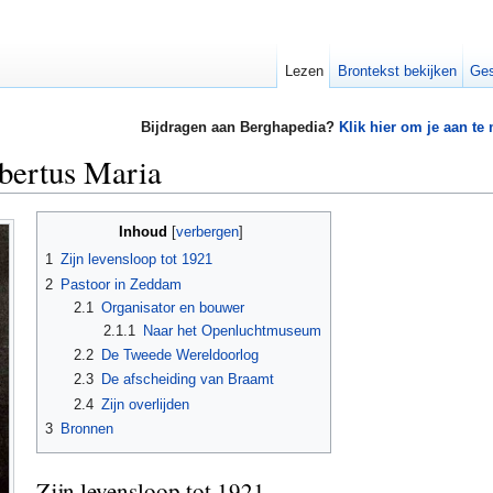
Lezen
Brontekst bekijken
Ges
Bijdragen aan Berghapedia?
Klik hier om je aan te
bertus Maria
Inhoud
[
verbergen
]
1
Zijn levensloop tot 1921
2
Pastoor in Zeddam
2.1
Organisator en bouwer
2.1.1
Naar het Openluchtmuseum
2.2
De Tweede Wereldoorlog
2.3
De afscheiding van Braamt
2.4
Zijn overlijden
3
Bronnen
Zijn levensloop tot 1921