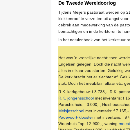
De Tweede Wereldoorlog
Tijdens Meijers pastoraat werden op 2
klokkenroof te verzetten uit angst voo
gebrek aan medewerking van de pastoor,
bemachtigen en in de kerktoren te han
In het notulenboek van het kerkstuur 
Het was 'n vreselijke nacht: toen we
Engelsen gelegen. Doch die nacht werd 
alles in elkaar zou storten. Gelukkig 
De kerk bracht het er slechter af. Gelu
stuk. Doch het meubilair, altaar etc. 
R.K. kerkgebouw: f 3.738,-; R.K. pastor
R.K. jongensschool
met inventaris: f 1
Parochiehuis: f 3.000,-; Huishoudschool
Meisjesschool
met inventaris: f 7.165,-
Padevoort-klooster
met inventaris: f 97
Woonhuis Tap: f 2.900,-; woning
meest
Woning Frederiks: f 900,-; kerkhof: f 77