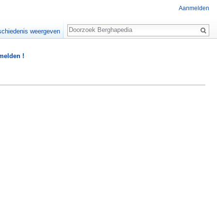
Aanmelden
Zoeken
chiedenis weergeven
 melden !