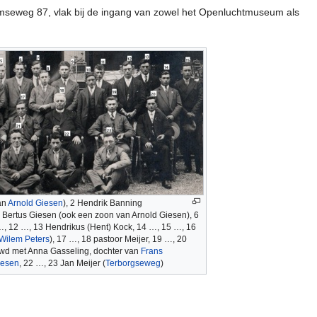
elmseweg 87, vlak bij de ingang van zowel het Openluchtmuseum als
an
Arnold Giesen
), 2 Hendrik Banning
5 Bertus Giesen (ook een zoon van Arnold Giesen), 6
…, 12 …, 13 Hendrikus (Hent) Kock, 14 …, 15 …, 16
Wilem Peters
), 17 …, 18 pastoor Meijer, 19 …, 20
uwd met Anna Gasseling, dochter van
Frans
iesen
, 22 …, 23 Jan Meijer (
Terborgseweg
)