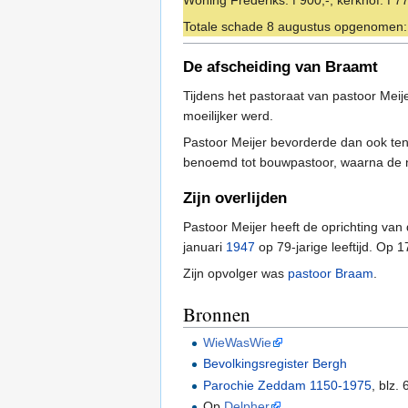
Totale schade 8 augustus opgenomen: 
De afscheiding van Braamt
Tijdens het pastoraat van pastoor Meij
moeilijker werd.
Pastoor Meijer bevorderde dan ook ten
benoemd tot bouwpastoor, waarna de 
Zijn overlijden
Pastoor Meijer heeft de oprichting v
januari
1947
op 79-jarige leeftijd. Op 
Zijn opvolger was
pastoor Braam
.
Bronnen
WieWasWie
Bevolkingsregister Bergh
Parochie Zeddam 1150-1975
, blz.
Op
Delpher