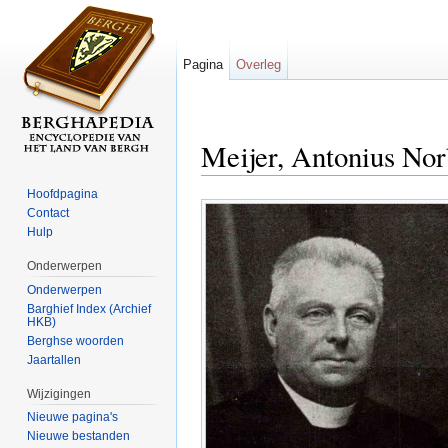
Pagina
Overleg
Meijer, Antonius Nor
Ga naar:
navigatie
,
zoeken
Hoofdpagina
Contact
Hulp
Onderwerpen
Onderwerpen
Barghief Index (Archief
HKB)
Berghse woorden
Jaartallen
Wijzigingen
Nieuwe pagina's
Nieuwe bestanden