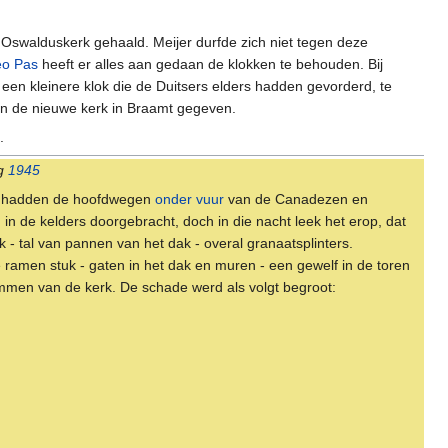
 Oswalduskerk gehaald. Meijer durfde zich niet tegen deze
o Pas
heeft er alles aan gedaan de klokken te behouden. Bij
 een kleinere klok die de Duitsers elders hadden gevorderd, te
an de nieuwe kerk in Braamt gegeven.
.
ag
1945
k' hadden de hoofdwegen
onder vuur
van de Canadezen en
in de kelders doorgebracht, doch in die nacht leek het erop, dat
uk - tal van pannen van het dak - overal granaatsplinters.
e ramen stuk - gaten in het dak en muren - een gewelf in de toren
ommen van de kerk. De schade werd als volgt begroot: