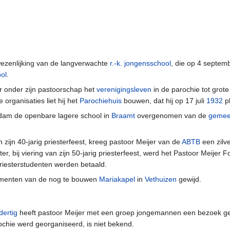
wezenlijking van de langverwachte
r.-k. jongensschool
, die op 4 septem
ol
.
r onder zijn pastoorschap het
verenigingsleven
in de parochie tot grote
e organisaties liet hij het
Parochiehuis
bouwen, dat hij op 17 juli
1932
pl
dam de openbare lagere school in
Braamt
overgenomen van de
gemee
an zijn 40-jarig priesterfeest, kreeg pastoor Meijer van de
ABTB
een zilv
r, bij viering van zijn 50-jarig priesterfeest, werd het Pastoor Meijer 
priesterstudenten werden betaald.
amenten van de nog te bouwen
Mariakapel
in
Vethuizen
gewijd.
dertig
heeft pastoor Meijer met een groep jongemannen een bezoek ge
rochie werd georganiseerd, is niet bekend.