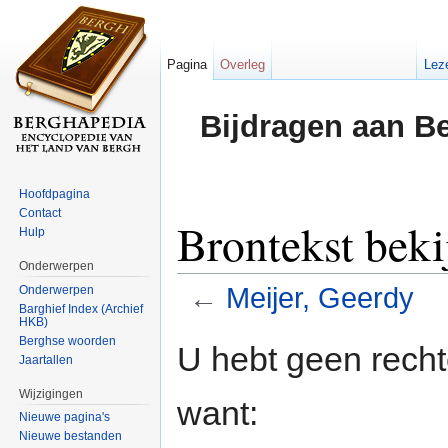
Pagina
Overleg
Lez
Bijdragen aan B
Hoofdpagina
Contact
Brontekst beki
Hulp
Onderwerpen
←
Meijer, Geerdy
Onderwerpen
Barghief Index (Archief
HKB)
Ga naar:
navigatie
,
zoeken
Berghse woorden
U hebt geen rech
Jaartallen
Wijzigingen
want:
Nieuwe pagina's
Nieuwe bestanden