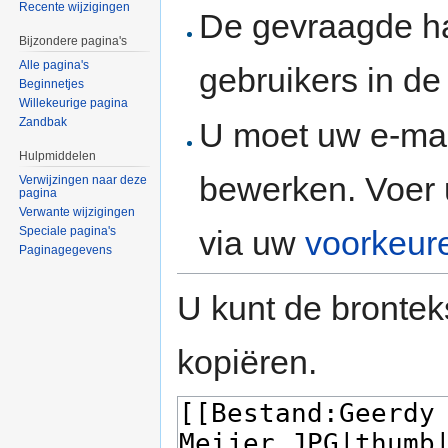
Recente wijzigingen
De gevraagde h
Bijzondere pagina's
Alle pagina's
gebruikers in d
Beginnetjes
Willekeurige pagina
Zandbak
U moet uw e-mai
Hulpmiddelen
bewerken. Voer 
Verwijzingen naar deze
pagina
Verwante wijzigingen
via uw
voorkeur
Speciale pagina's
Paginagegevens
U kunt de brontek
kopiëren.