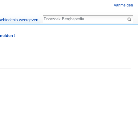
Aanmelden
Zoeken
chiedenis weergeven
 melden !