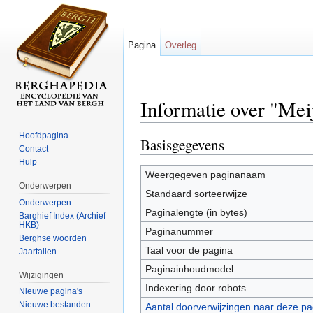
Pagina
Overleg
Informatie over "Mei
Ga naar:
navigatie
,
zoeken
Hoofdpagina
Basisgegevens
Contact
Hulp
Weergegeven paginanaam
Onderwerpen
Standaard sorteerwijze
Onderwerpen
Paginalengte (in bytes)
Barghief Index (Archief
HKB)
Paginanummer
Berghse woorden
Taal voor de pagina
Jaartallen
Paginainhoudmodel
Wijzigingen
Indexering door robots
Nieuwe pagina's
Nieuwe bestanden
Aantal doorverwijzingen naar deze pa