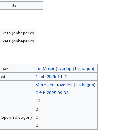
Ja
uikers (onbeperkt)
uikers (onbeperkt)
maakt
TonMeijer
(
overleg
|
bijdragen
)
akt
1 feb 2025 14:21
Verre neef
(
overleg
|
bijdragen
)
6 feb 2025 09:32
14
3
elopen 90 dagen)
0
0