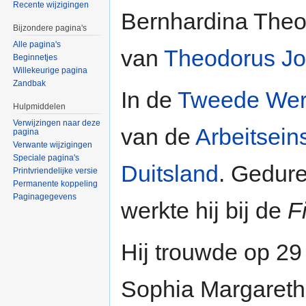
Recente wijzigingen
Bernhardina Theod
Bijzondere pagina's
Alle pagina's
van
Theodorus Jo
Beginnetjes
Willekeurige pagina
Zandbak
In de
Tweede Wer
Hulpmiddelen
Verwijzingen naar deze
van de
Arbeitsein
pagina
Verwante wijzigingen
Speciale pagina's
Duitsland
. Gedur
Printvriendelijke versie
Permanente koppeling
Paginagegevens
werkte hij bij de
F
Hij trouwde op 29
Sophia Margareth