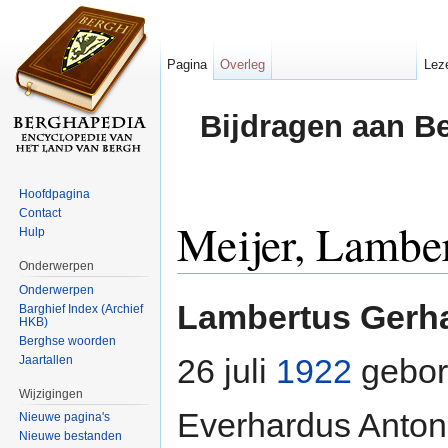
Pagina
Overleg
Lez
Bijdragen aan B
Hoofdpagina
Contact
Meijer, Lambe
Hulp
Onderwerpen
Ga naar:
navigatie
,
zoeken
Onderwerpen
Lambertus Gerha
Barghief Index (Archief
HKB)
Berghse woorden
26 juli
1922
gebor
Jaartallen
Wijzigingen
Everhardus Antoni
Nieuwe pagina's
Nieuwe bestanden