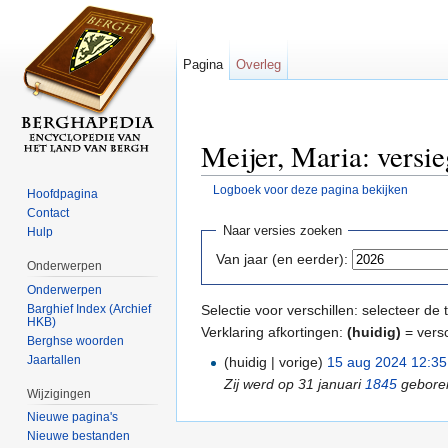
Pagina
Overleg
Meijer, Maria: versi
Logboek voor deze pagina bekijken
Hoofdpagina
Ga naar:
navigatie
,
zoeken
Contact
Naar versies zoeken
Hulp
Van jaar (en eerder):
Onderwerpen
Onderwerpen
Barghief Index (Archief
Selectie voor verschillen: selecteer d
HKB)
Verklaring afkortingen:
(huidig)
= versc
Berghse woorden
Jaartallen
(huidig | vorige)
15 aug 2024 12:35
Zij werd op 31 januari
1845
gebore
Wijzigingen
Nieuwe pagina's
Nieuwe bestanden