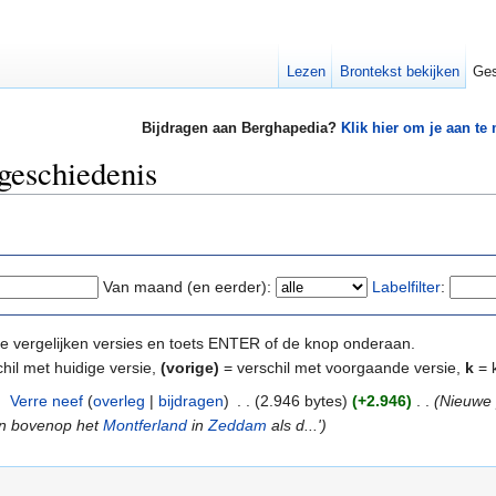
Lezen
Brontekst bekijken
Ges
Bijdragen aan Berghapedia?
Klik hier om je aan te
egeschiedenis
Van maand (en eerder):
Labelfilter
:
e te vergelijken versies en toets ENTER of de knop onderaan.
hil met huidige versie,
(vorige)
= verschil met voorgaande versie,
k
= k
‎
Verre neef
(
overleg
|
bijdragen
)
‎
. .
(2.946 bytes)
(+2.946)
‎
. .
(Nieuwe 
n bovenop het
Montferland
in
Zeddam
als d...')