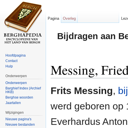
Pagina
Overleg
Lez
Bijdragen aan B
Hoofdpagina
Contact
Messing, Frie
Hulp
Onderwerpen
Ga naar:
navigatie
,
zoeken
Onderwerpen
Frits Messing
,
b
Barghief Index (Archief
HKB)
Berghse woorden
werd geboren op 
Jaartallen
Wijzigingen
Everhardus Anton
Nieuwe pagina's
Nieuwe bestanden