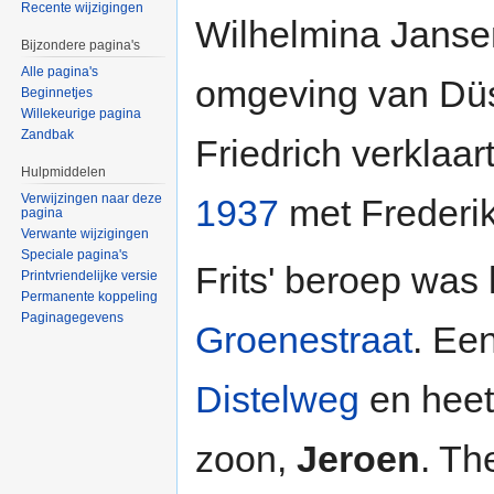
Recente wijzigingen
Wilhelmina Janse
Bijzondere pagina's
Alle pagina's
omgeving van Düs
Beginnetjes
Willekeurige pagina
Zandbak
Friedrich verklaa
Hulpmiddelen
Verwijzingen naar deze
1937
met Frederik
pagina
Verwante wijzigingen
Speciale pagina's
Frits' beroep was
Printvriendelijke versie
Permanente koppeling
Paginagegevens
Groenestraat
. Ee
Distelweg
en hee
zoon,
Jeroen
. Th