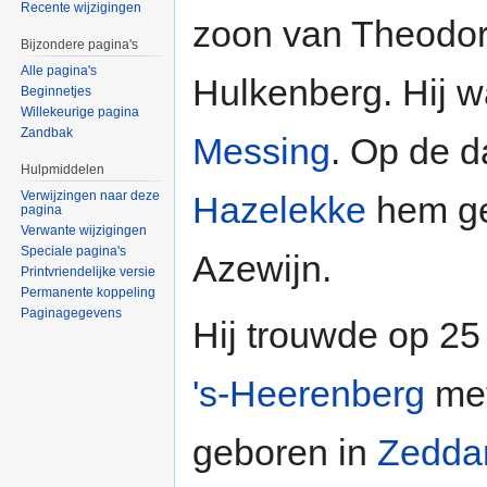
Recente wijzigingen
zoon van Theodor
Bijzondere pagina's
Alle pagina's
Hulkenberg. Hij 
Beginnetjes
Willekeurige pagina
Zandbak
Messing
. Op de d
Hulpmiddelen
Verwijzingen naar deze
Hazelekke
hem ge
pagina
Verwante wijzigingen
Speciale pagina's
Azewijn.
Printvriendelijke versie
Permanente koppeling
Paginagegevens
Hij trouwde op 25
's-Heerenberg
met
geboren in
Zedd