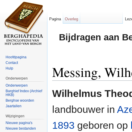
Pagina
Overleg
Lez
Bijdragen aan B
Hoofdpagina
Contact
Messing, Wil
Hulp
Onderwerpen
Ga naar:
navigatie
,
zoeken
Onderwerpen
Wilhelmus Theod
Barghief Index (Archief
HKB)
Berghse woorden
landbouwer in
Aze
Jaartallen
Wijzigingen
1893
geboren op
Nieuwe pagina's
Nieuwe bestanden