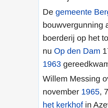
De
gemeente Ber
bouwvergunning 
boerderij op het 
nu
Op den Dam
17
1963
gereedkwam,
Willem Messing ov
november
1965
, 
het kerkhof
in Aze