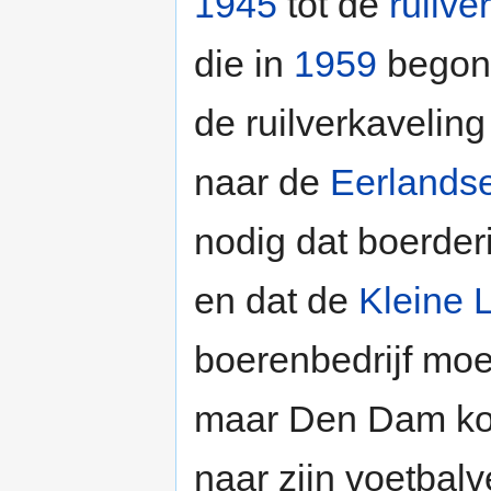
1945
tot de
ruilve
die in
1959
begon.
de ruilverkavelin
naar de
Eerlandse
nodig dat boerder
en dat de
Kleine 
boerenbedrijf moe
maar Den Dam kon
naar zijn voetbalv