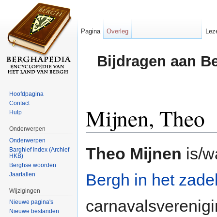
Pagina
Overleg
Lez
Bijdragen aan B
Hoofdpagina
Contact
Mijnen, Theo
Hulp
Onderwerpen
Ga naar:
navigatie
,
zoeken
Onderwerpen
Theo Mijnen
is/w
Barghief Index (Archief
HKB)
Berghse woorden
Bergh in het zade
Jaartallen
Wijzigingen
carnavalsverenig
Nieuwe pagina's
Nieuwe bestanden