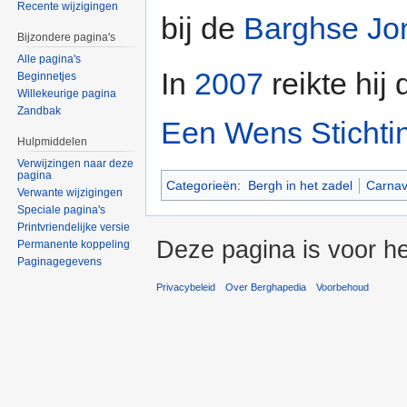
Recente wijzigingen
bij de
Barghse Jo
Bijzondere pagina's
Alle pagina's
In
2007
reikte hij
Beginnetjes
Willekeurige pagina
Zandbak
Een Wens Stichti
Hulpmiddelen
Verwijzingen naar deze
pagina
Categorieën
:
Bergh in het zadel
Carnav
Verwante wijzigingen
Speciale pagina's
Printvriendelijke versie
Deze pagina is voor h
Permanente koppeling
Paginagegevens
Privacybeleid
Over Berghapedia
Voorbehoud