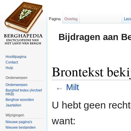
Pagina
Overleg
Lez
Bijdragen aan B
Hoofdpagina
Contact
Brontekst beki
Hulp
Onderwerpen
←
Milt
Onderwerpen
Barghief Index (Archief
HKB)
Ga naar:
navigatie
,
zoeken
Berghse woorden
U hebt geen rech
Jaartallen
Wijzigingen
want:
Nieuwe pagina's
Nieuwe bestanden