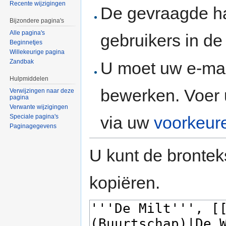
Recente wijzigingen
De gevraagde h
Bijzondere pagina's
Alle pagina's
gebruikers in d
Beginnetjes
Willekeurige pagina
Zandbak
U moet uw e-mai
Hulpmiddelen
bewerken. Voer 
Verwijzingen naar deze
pagina
Verwante wijzigingen
via uw
voorkeur
Speciale pagina's
Paginagegevens
U kunt de brontek
kopiëren.