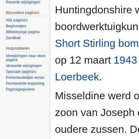
Recente wijzigingen
Huntingdonshire 
Bijzondere pagina's
Alle pagina's
boordwerktuigkun
Beginnetjes
Willekeurige pagina
Zandbak
Short Stirling b
Hulpmiddelen
Verwijzingen naar deze
op 12 maart
1943
pagina
Verwante wijzigingen
Speciale pagina's
Loerbeek
.
Printvriendelijke versie
Permanente koppeling
Paginagegevens
Misseldine werd o
zoon van Joseph e
oudere zussen. De