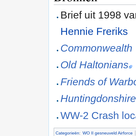
Brief uit 1998 v
Hennie Freriks
Commonwealth 
Old Haltonians
Friends of Warb
Huntingdonshire 
WW-2 Crash loca
Categorieën
:
WO II gesneuveld Airforce