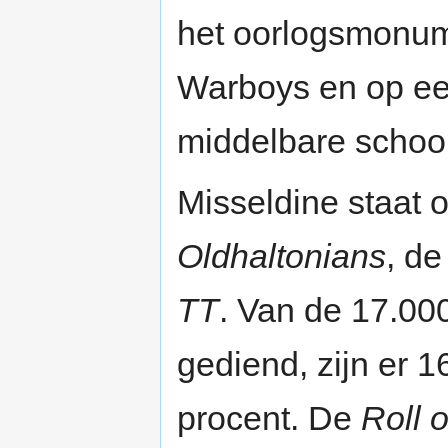
het oorlogsmonume
Warboys en op een
middelbare schoo
Misseldine staat 
Oldhaltonians
, d
TT
. Van de 17.00
gediend, zijn er 
procent. De
Roll 