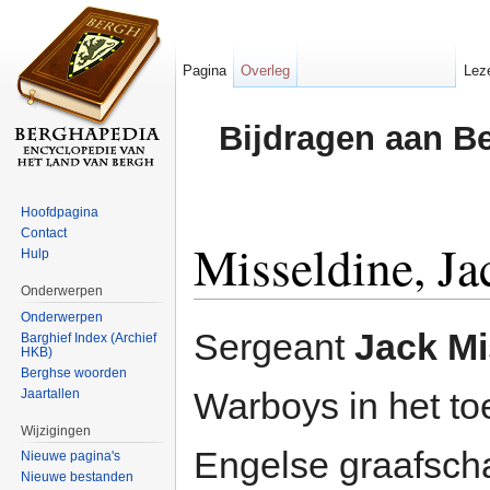
Pagina
Overleg
Lez
Bijdragen aan B
Hoofdpagina
Contact
Misseldine, Ja
Hulp
Onderwerpen
Ga naar:
navigatie
,
zoeken
Onderwerpen
Sergeant
Jack Mi
Barghief Index (Archief
HKB)
Berghse woorden
Warboys in het t
Jaartallen
Wijzigingen
Engelse graafsch
Nieuwe pagina's
Nieuwe bestanden