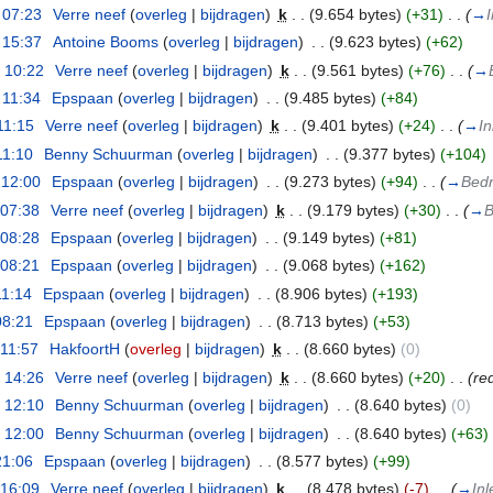
 07:23
‎
Verre neef
(
overleg
|
bijdragen
)
‎
k
. .
(9.654 bytes)
(+31)
‎
. .
(
→
I
 15:37
‎
Antoine Booms
(
overleg
|
bijdragen
)
‎
. .
(9.623 bytes)
(+62)
 10:22
‎
Verre neef
(
overleg
|
bijdragen
)
‎
k
. .
(9.561 bytes)
(+76)
‎
. .
(
→
 11:34
‎
Epspaan
(
overleg
|
bijdragen
)
‎
. .
(9.485 bytes)
(+84)
11:15
‎
Verre neef
(
overleg
|
bijdragen
)
‎
k
. .
(9.401 bytes)
(+24)
‎
. .
(
→
In
11:10
‎
Benny Schuurman
(
overleg
|
bijdragen
)
‎
. .
(9.377 bytes)
(+104)
 12:00
‎
Epspaan
(
overleg
|
bijdragen
)
‎
. .
(9.273 bytes)
(+94)
‎
. .
(
→
Bedr
 07:38
‎
Verre neef
(
overleg
|
bijdragen
)
‎
k
. .
(9.179 bytes)
(+30)
‎
. .
(
→
B
 08:28
‎
Epspaan
(
overleg
|
bijdragen
)
‎
. .
(9.149 bytes)
(+81)
 08:21
‎
Epspaan
(
overleg
|
bijdragen
)
‎
. .
(9.068 bytes)
(+162)
11:14
‎
Epspaan
(
overleg
|
bijdragen
)
‎
. .
(8.906 bytes)
(+193)
08:21
‎
Epspaan
(
overleg
|
bijdragen
)
‎
. .
(8.713 bytes)
(+53)
 11:57
‎
HakfoortH
(
overleg
|
bijdragen
)
‎
k
. .
(8.660 bytes)
(0)
 14:26
‎
Verre neef
(
overleg
|
bijdragen
)
‎
k
. .
(8.660 bytes)
(+20)
‎
. .
(re
 12:10
‎
Benny Schuurman
(
overleg
|
bijdragen
)
‎
. .
(8.640 bytes)
(0)
 12:00
‎
Benny Schuurman
(
overleg
|
bijdragen
)
‎
. .
(8.640 bytes)
(+63)
21:06
‎
Epspaan
(
overleg
|
bijdragen
)
‎
. .
(8.577 bytes)
(+99)
 16:09
‎
Verre neef
(
overleg
|
bijdragen
)
‎
k
. .
(8.478 bytes)
(-7)
‎
. .
(
→
Inl