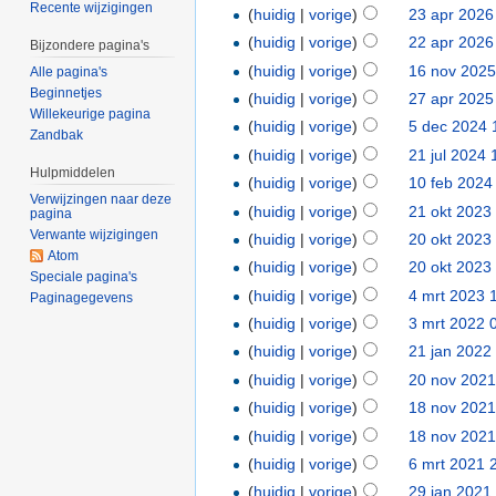
Recente wijzigingen
(
huidig
|
vorige
)
23 apr 2026
(
huidig
|
vorige
)
22 apr 2026
Bijzondere pagina's
(
huidig
|
vorige
)
16 nov 2025
Alle pagina's
Beginnetjes
(
huidig
|
vorige
)
27 apr 2025
Willekeurige pagina
(
huidig
|
vorige
)
5 dec 2024 
Zandbak
(
huidig
|
vorige
)
21 jul 2024 
Hulpmiddelen
(
huidig
|
vorige
)
10 feb 2024
Verwijzingen naar deze
(
huidig
|
vorige
)
21 okt 2023
pagina
Verwante wijzigingen
(
huidig
|
vorige
)
20 okt 2023
Atom
(
huidig
|
vorige
)
20 okt 2023
Speciale pagina's
(
huidig
|
vorige
)
4 mrt 2023 
Paginagegevens
(
huidig
|
vorige
)
3 mrt 2022 
(
huidig
|
vorige
)
21 jan 2022
(
huidig
|
vorige
)
20 nov 2021
(
huidig
|
vorige
)
18 nov 2021
(
huidig
|
vorige
)
18 nov 2021
(
huidig
|
vorige
)
6 mrt 2021 
(
huidig
|
vorige
)
29 jan 2021