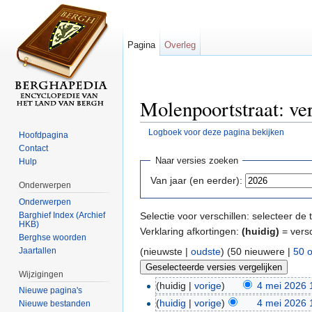
Pagina
Overleg
Molenpoortstraat: ve
Logboek voor deze pagina bekijken
Hoofdpagina
Ga naar:
navigatie
,
zoeken
Contact
Naar versies zoeken
Hulp
Van jaar (en eerder):
Onderwerpen
Onderwerpen
Barghief Index (Archief
Selectie voor verschillen: selecteer d
HKB)
Verklaring afkortingen:
(huidig)
= versc
Berghse woorden
Jaartallen
(nieuwste |
oudste
) (50 nieuwere |
50 
Wijzigingen
(huidig |
vorige
)
4 mei 2026 
Nieuwe pagina's
(
huidig
|
vorige
)
4 mei 2026 
Nieuwe bestanden