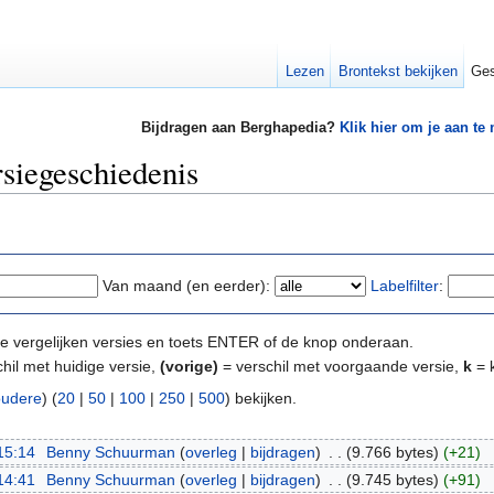
Lezen
Brontekst bekijken
Ges
Bijdragen aan Berghapedia?
Klik hier om je aan te
rsiegeschiedenis
Van maand (en eerder):
Labelfilter
:
e te vergelijken versies en toets ENTER of de knop onderaan.
hil met huidige versie,
(vorige)
= verschil met voorgaande versie,
k
= k
oudere
) (
20
|
50
|
100
|
250
|
500
) bekijken.
15:14
‎
Benny Schuurman
(
overleg
|
bijdragen
)
‎
. .
(9.766 bytes)
(+21)
14:41
‎
Benny Schuurman
(
overleg
|
bijdragen
)
‎
. .
(9.745 bytes)
(+91)