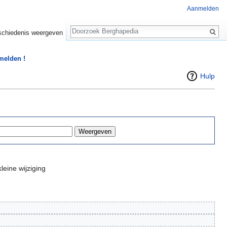
Aanmelden
Zoeken
chiedenis weergeven
 melden !
Hulp
leine wijziging