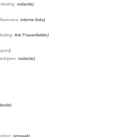
nleiding:
redactie
)
Bewoners:
interne links
)
leiding:
link Frauenfelder
)
ijven
)
edrijven:
redactie
)
dactie)
eiding:
opmaak
)