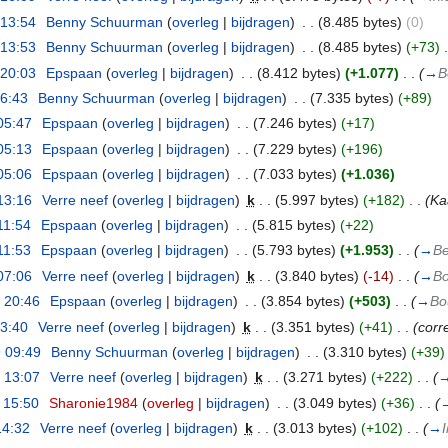
 13:54
‎
Benny Schuurman
(
overleg
|
bijdragen
)
‎
. .
(8.485 bytes)
(0)
 13:53
‎
Benny Schuurman
(
overleg
|
bijdragen
)
‎
. .
(8.485 bytes)
(+73)
‎
.
 20:03
‎
Epspaan
(
overleg
|
bijdragen
)
‎
. .
(8.412 bytes)
(+1.077)
‎
. .
(
→
B
16:43
‎
Benny Schuurman
(
overleg
|
bijdragen
)
‎
. .
(7.335 bytes)
(+89)
05:47
‎
Epspaan
(
overleg
|
bijdragen
)
‎
. .
(7.246 bytes)
(+17)
05:13
‎
Epspaan
(
overleg
|
bijdragen
)
‎
. .
(7.229 bytes)
(+196)
05:06
‎
Epspaan
(
overleg
|
bijdragen
)
‎
. .
(7.033 bytes)
(+1.036)
13:16
‎
Verre neef
(
overleg
|
bijdragen
)
‎
k
. .
(5.997 bytes)
(+182)
‎
. .
(Ka
11:54
‎
Epspaan
(
overleg
|
bijdragen
)
‎
. .
(5.815 bytes)
(+22)
11:53
‎
Epspaan
(
overleg
|
bijdragen
)
‎
. .
(5.793 bytes)
(+1.953)
‎
. .
(
→
Be
07:06
‎
Verre neef
(
overleg
|
bijdragen
)
‎
k
. .
(3.840 bytes)
(-14)
‎
. .
(
→
Bo
 20:46
‎
Epspaan
(
overleg
|
bijdragen
)
‎
. .
(3.854 bytes)
(+503)
‎
. .
(
→
Bo
13:40
‎
Verre neef
(
overleg
|
bijdragen
)
‎
k
. .
(3.351 bytes)
(+41)
‎
. .
(corr
 09:49
‎
Benny Schuurman
(
overleg
|
bijdragen
)
‎
. .
(3.310 bytes)
(+39)
 13:07
‎
Verre neef
(
overleg
|
bijdragen
)
‎
k
. .
(3.271 bytes)
(+222)
‎
. .
(
 15:50
‎
Sharonie1984
(
overleg
|
bijdragen
)
‎
. .
(3.049 bytes)
(+36)
‎
. .
(
14:32
‎
Verre neef
(
overleg
|
bijdragen
)
‎
k
. .
(3.013 bytes)
(+102)
‎
. .
(
→
I