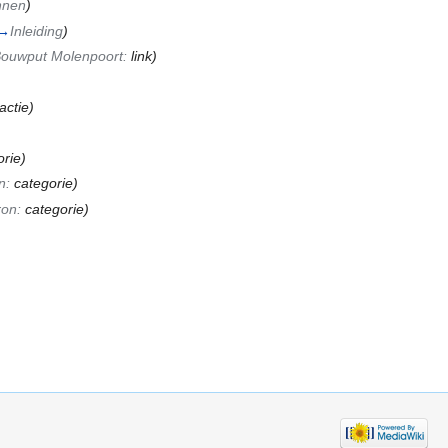
nnen
)
→
Inleiding
)
ouwput Molenpoort:
link
)
actie)
orie)
n:
categorie
)
ron:
categorie
)