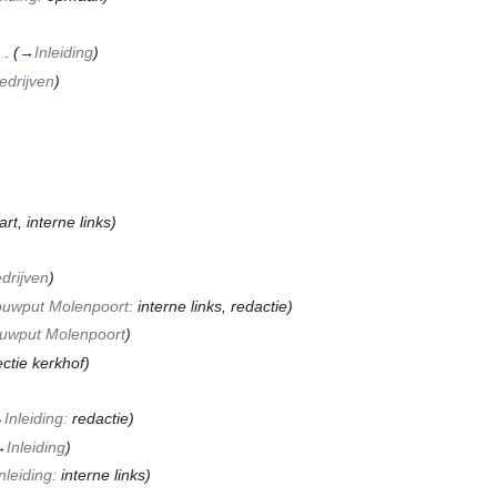
 .
(
→
Inleiding
)
edrijven
)
art, interne links)
drijven
)
uwput Molenpoort:
interne links, redactie
)
uwput Molenpoort
)
ectie kerkhof)
→
Inleiding:
redactie
)
→
Inleiding
)
nleiding:
interne links
)