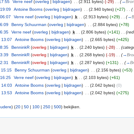
17:55
‎
Verre neef
(
overleg
|
bijdragen
)
‎
. .
(2.911 bytes)
(-29)
‎
. .
(
→
Bro
 19:09
‎
Antoine Booms
(
overleg
|
bijdragen
)
‎
. .
(2.940 bytes)
(+27)
‎
. .
(
 06:07
‎
Verre neef
(
overleg
|
bijdragen
)
‎
k
. .
(2.913 bytes)
(+29)
‎
. .
(
→
B
16:09
‎
Benny Schuurman
(
overleg
|
bijdragen
)
‎
. .
(2.884 bytes)
(+78)
16:35
‎
Verre neef
(
overleg
|
bijdragen
)
‎
k
. .
(2.806 bytes)
(+141)
‎
. .
(red
 13:07
‎
Antoine Booms
(
overleg
|
bijdragen
)
‎
. .
(2.665 bytes)
(+425)
18:35
‎
BenninkR
(
overleg
|
bijdragen
)
‎
k
. .
(2.240 bytes)
(-28)
‎
. .
(categ
13:39
‎
BenninkR
(
overleg
|
bijdragen
)
‎
k
. .
(2.268 bytes)
(-19)
‎
. .
(
→
Bro
12:31
‎
BenninkR
(
overleg
|
bijdragen
)
‎
k
. .
(2.287 bytes)
(+131)
‎
. .
(
→
B
 15:15
‎
Benny Schuurman
(
overleg
|
bijdragen
)
‎
. .
(2.156 bytes)
(+53)
 16:25
‎
Verre neef
(
overleg
|
bijdragen
)
‎
k
. .
(2.103 bytes)
(+61)
 14:03
‎
Antoine Booms
(
overleg
|
bijdragen
)
‎
. .
(2.042 bytes)
(0)
 13:53
‎
Antoine Booms
(
overleg
|
bijdragen
)
‎
. .
(2.042 bytes)
(+275)
oudere
) (
20
|
50
|
100
|
250
|
500
) bekijken.