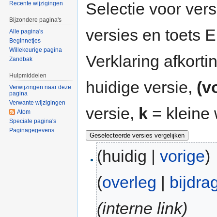
Selectie voor vers
Recente wijzigingen
Bijzondere pagina's
versies en toets
Alle pagina's
Beginnetjes
Willekeurige pagina
Verklaring afkort
Zandbak
Hulpmiddelen
huidige versie,
(v
Verwijzingen naar deze
pagina
Verwante wijzigingen
versie,
k
= kleine 
Atom
Speciale pagina's
Paginagegevens
(huidig |
vorige
)
(
overleg
|
bijdra
(interne link)