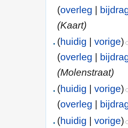
(
overleg
|
bijdra
(Kaart)
(
huidig
|
vorige
)
(
overleg
|
bijdra
(Molenstraat)
(
huidig
|
vorige
)
(
overleg
|
bijdra
(
huidig
|
vorige
)