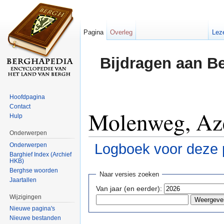
Pagina
Overleg
Lez
Bijdragen aan B
Hoofdpagina
Contact
Molenweg, Aze
Hulp
Onderwerpen
Logboek voor deze 
Onderwerpen
Barghief Index (Archief
HKB)
Ga naar:
navigatie
,
zoeken
Berghse woorden
Naar versies zoeken
Jaartallen
Van jaar (en eerder):
Wijzigingen
Nieuwe pagina's
Nieuwe bestanden