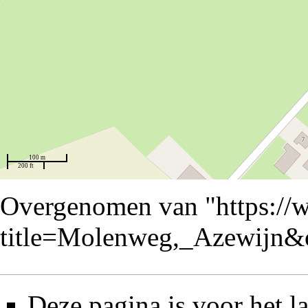
100 m
200 ft
Overgenomen van "
https://
title=Molenweg,_Azewijn&
Deze pagina is voor het l