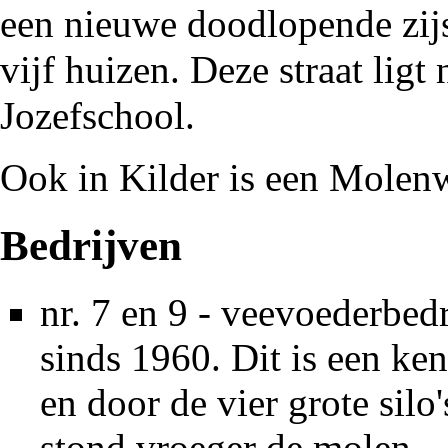
een nieuwe doodlopende zij
vijf huizen. Deze straat ligt
Jozefschool.
Ook in
Kilder
is een
Molen
Bedrijven
nr. 7 en 9 - veevoederbedr
sinds
1960
. Dit is een k
en door de vier grote silo's
stond vroeger de molen.