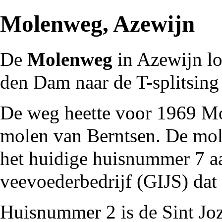
Molenweg, Azewijn
De
Molenweg
in
Azewijn
lo
den Dam
naar de T-splitsin
De weg heette voor
1969
Mo
molen van Berntsen
. De mo
het huidige huisnummer 7 a
veevoederbedrijf (GIJS) dat 
Huisnummer 2 is de
Sint Jo